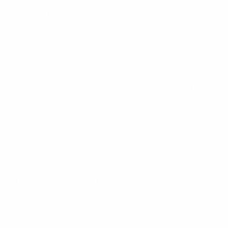
Чемпионат Европы по футзалу среди юношей U19
ср 1
окт. 2025
· Групповой этап
Чемпионат Европы по футзалу среди юношей U19
пн 29
сент. 2025
· Групповой этап
Чемпионат Европы по футзалу среди юношей U19
вс 28
сент. 2025
· Групповой этап