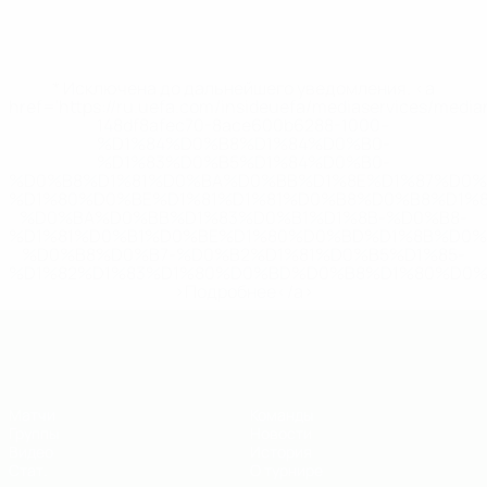
* Исключена до дальнейшего уведомления. <a
href='https://ru.uefa.com/insideuefa/mediaservices/medi
148df8afec70-8ace600b6288-1000--
%D1%84%D0%B8%D1%84%D0%B0-
%D1%83%D0%B5%D1%84%D0%B0-
%D0%B8%D1%81%D0%BA%D0%BB%D1%8E%D1%87%D0%
%D1%80%D0%BE%D1%81%D1%81%D0%B8%D0%B8%D1%
%D0%BA%D0%BB%D1%83%D0%B1%D1%8B-%D0%B8-
%D1%81%D0%B1%D0%BE%D1%80%D0%BD%D1%8B%D0%
%D0%B8%D0%B7-%D0%B2%D1%81%D0%B5%D1%85-
%D1%82%D1%83%D1%80%D0%BD%D0%B8%D1%80%D0%
>Подробнее</a>
ЕВРО по футзалу - юноши до 19
Матчи
Команды
Группы
Новости
Видео
История
Стат.
О турнире