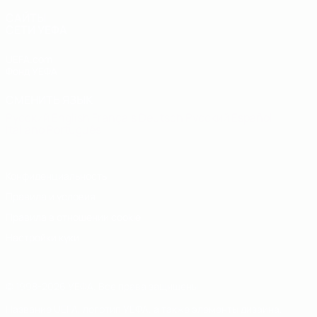
САЙТЫ
СЕТИ УЕФА
UEFA.com
Фонд УЕФА
СМЕНИТЬ ЯЗЫК
Русский
English
Français
Deutsch
Русский
Español
Italiano
Português
Конфиденциальность
Правила и условия
Правила в отношении cookie
Настройки куки
© 1998-2026 УЕФА. Все права защищены
Название UEFA, логотип УЕФА, а также элементы дизайна,