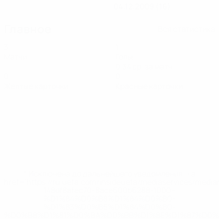
04.12.2009 (16)
Главное
Вся статистика
3
1
Матчи
Голы
0,34 ср. за матч
0
0
Желтые карточки
Красные карточки
* Исключена до дальнейшего уведомления. <a
href='https://ru.uefa.com/insideuefa/mediaservices/medi
148df8afec70-8ace600b6288-1000--
%D1%84%D0%B8%D1%84%D0%B0-
%D1%83%D0%B5%D1%84%D0%B0-
%D0%B8%D1%81%D0%BA%D0%BB%D1%8E%D1%87%D0%