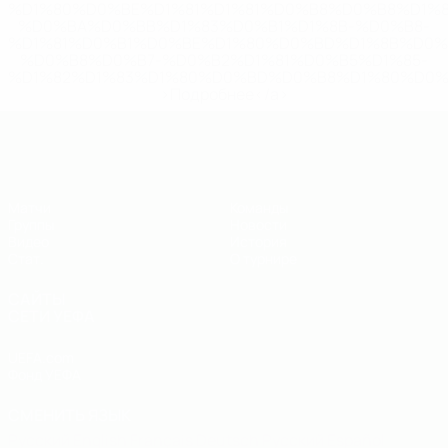
%D1%80%D0%BE%D1%81%D1%81%D0%B8%D0%B8%D1%
%D0%BA%D0%BB%D1%83%D0%B1%D1%8B-%D0%B8-
%D1%81%D0%B1%D0%BE%D1%80%D0%BD%D1%8B%D0%
%D0%B8%D0%B7-%D0%B2%D1%81%D0%B5%D1%85-
%D1%82%D1%83%D1%80%D0%BD%D0%B8%D1%80%D0%
>Подробнее</a>
ЕВРО по футзалу - юноши до 19
Матчи
Команды
Группы
Новости
Видео
История
Стат.
О турнире
САЙТЫ
СЕТИ УЕФА
UEFA.com
Фонд УЕФА
СМЕНИТЬ ЯЗЫК
Русский
English
Français
Deutsch
Русский
Español