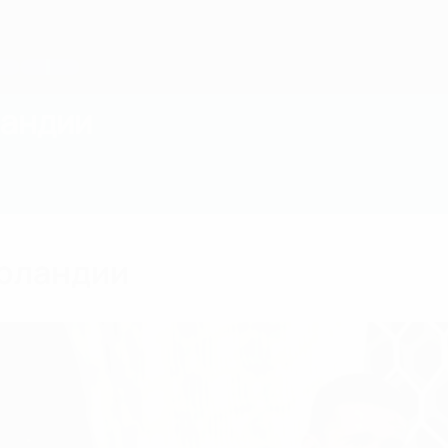
ландии
рландии