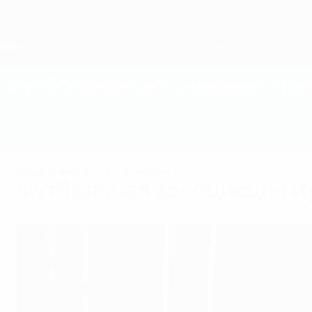
Skip
to
main
content
Home
Футбольная ассоциация Ир
IRL
Новости
О нас
Сборные
Чемпионат
Национальные ассоциации
Футбольная ассоциация И