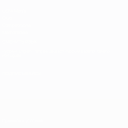
UEFA Men's
Club
Competitions
Memorabilia
СМЕНИТЬ ЯЗЫК
Русский
English
Français
Deutsch
Русский
Español
Italiano
Português
ПОДПИСЫВАЙСЯ
Правила и условия