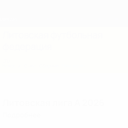
Skip
to
main
content
Home
Литовская футбольная
федерация
LTU
Новости
О нас
Сборные
Чемпионат
Литовская лига А 2026
Подробнее