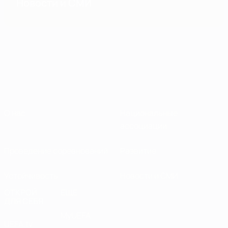
Новости и СМИ
О нас
Национальные
ассоциации
Проведение соревнований
Развитие
Устойчивость
Новости и СМИ
ОТКРОЙ
ЕЩЕ
ДЛЯ СЕБЯ
MyUEFA
UEFA.tv