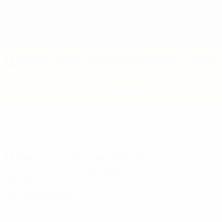
Skip
to
main
content
Home
Шведский футбольный союз
SWE
Новости
О нас
Сборные
Чемпионат
Шведский первый
дивизион 2026
Подробнее