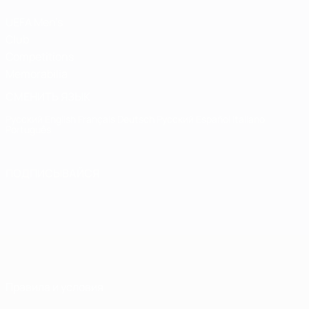
UEFA Men's
Club
Competitions
Memorabilia
СМЕНИТЬ ЯЗЫК
Русский
English
Français
Deutsch
Русский
Español
Italiano
Português
ПОДПИСЫВАЙСЯ
Правила и условия