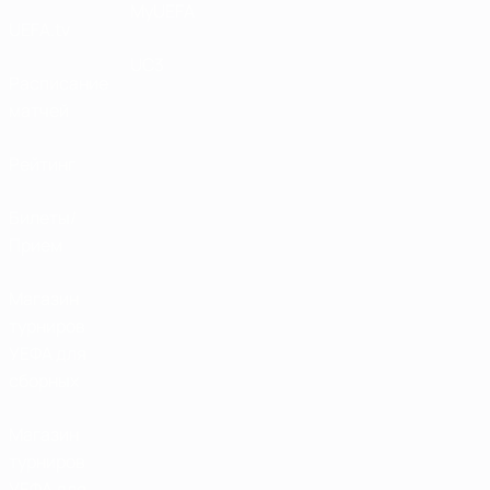
MyUEFA
UEFA.tv
UC3
Расписание
матчей
Рейтинг
Билеты/
Прием
Магазин
турниров
УЕФА для
сборных
Магазин
турниров
УЕФА для