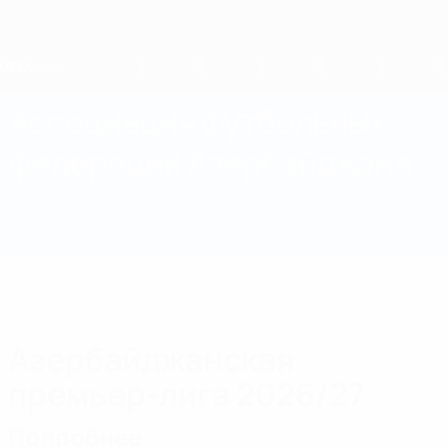
Skip
to
main
content
Home
Ассоциация футбольных
федераций Азербайджана
AZE
Новости
О нас
Сборные
Чемпионат
Азербайджанская
премьер-лига 2026/27
Подробнее