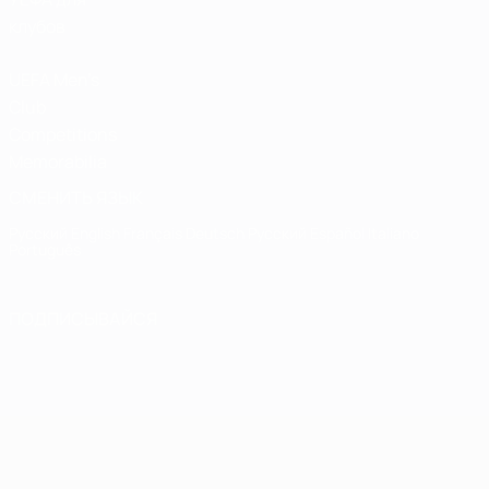
клубов
UEFA Men's
Club
Competitions
Memorabilia
СМЕНИТЬ ЯЗЫК
Русский
English
Français
Deutsch
Русский
Español
Italiano
Português
ПОДПИСЫВАЙСЯ