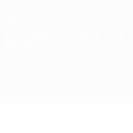
Skip
to
main
content
Home
Белорусская высшая лига
2026