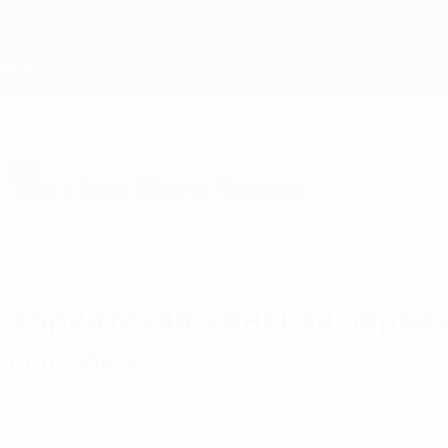
Skip
to
main
content
Home
Хорватский футбольный сою
CRO
Новости
О нас
Сборные
Чемпионат
Хорватская женская первая
Подробнее