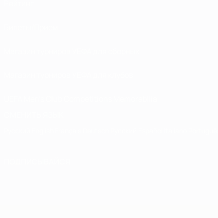
Рейтинг
Билеты/Прием
Магазин турниров УЕФА для сборных
Магазин турниров УЕФА для клубов
UEFA Men's Club Competitions Memorabilia
СМЕНИТЬ ЯЗЫК
Русский
English
Français
Deutsch
Русский
Español
Italiano
Portuguê
ПОДПИСЫВАЙСЯ