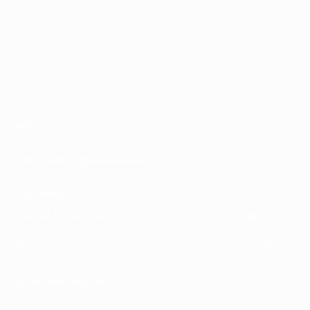
О нас
Проведение соревнований
Устойчивость
ОТКРОЙ ДЛЯ СЕБЯ
ЕЩЕ
UEFA.tv
MyUEFA
Расписание матчей
UC3