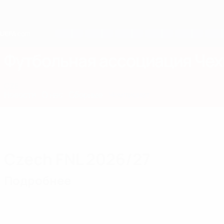
Skip
to
main
content
Home
Футбольная ассоциация Чех
CZE
Новости
О нас
Сборные
Чемпионат
Czech FNL 2026/27
Подробнее