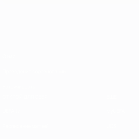
О нас
Проведение соревнований
Устойчивость
ОТКРОЙ ДЛЯ СЕБЯ
ЕЩЕ
UEFA.tv
MyUEFA
Расписание матчей
UC3