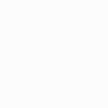
Рейтинг
Билеты/Прием
Магазин турниров УЕФА для сборных
Магазин турниров УЕФА для клубов
UEFA Men's Club Competitions Memorabilia
СМЕНИТЬ ЯЗЫК
Русский
English
Français
Deutsch
Русский
Español
Italiano
Portuguê
ПОДПИСЫВАЙСЯ