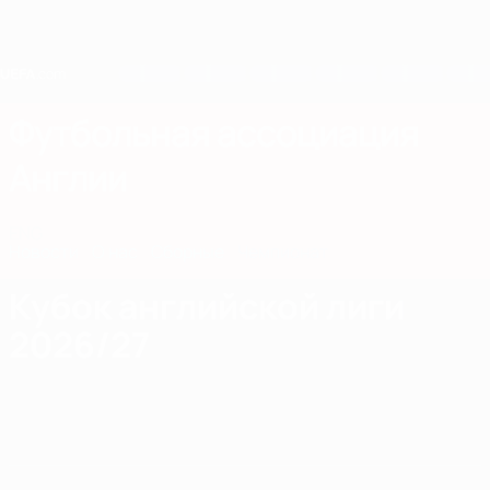
Skip
to
main
content
Home
Футбольная ассоциация
Англии
ENG
Новости
О нас
Сборные
Чемпионат
Кубок английской лиги
2026/27