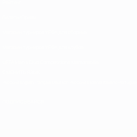
Рейтинг
Билеты/Прием
Магазин турниров УЕФА для сборных
Магазин турниров УЕФА для клубов
UEFA Men's Club Competitions Memorabilia
СМЕНИТЬ ЯЗЫК
Русский
English
Français
Deutsch
Русский
Español
Italiano
Portuguê
ПОДПИСЫВАЙСЯ