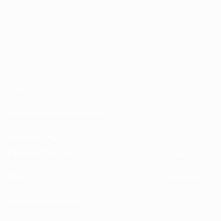
О нас
Проведение соревнований
Устойчивость
ОТКРОЙ ДЛЯ СЕБЯ
ЕЩЕ
UEFA.tv
MyUEFA
Расписание матчей
UC3