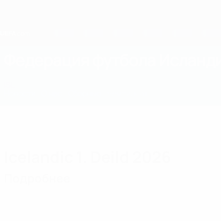
Skip
to
main
content
Home
Федерация футбола Исланд
ISL
Новости
О нас
Сборные
Чемпионат
Icelandic 1. Deild 2026
Подробнее