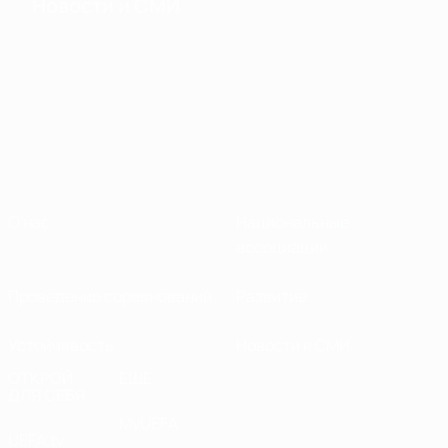
Новости и СМИ
О нас
Национальные
ассоциации
Проведение соревнований
Развитие
Устойчивость
Новости и СМИ
ОТКРОЙ
ЕЩЕ
ДЛЯ СЕБЯ
MyUEFA
UEFA.tv