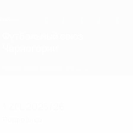
Skip
to
main
content
Home
Футбольный союз
Черногории
MNE
Новости
О нас
Сборные
Чемпионат
1 ZFL 2025/26
Подробнее