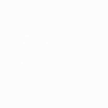
UEFA Men's
Club
Competitions
Memorabilia
СМЕНИТЬ ЯЗЫК
Русский
English
Français
Deutsch
Русский
Español
Italiano
Português
ПОДПИСЫВАЙСЯ
Правила и условия