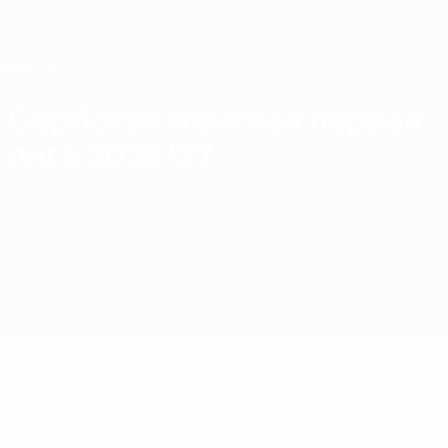
Skip
to
main
content
Home
Сербская женская первая
лига 2026/27