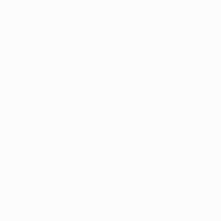
UEFA Men's
Club
Competitions
Memorabilia
СМЕНИТЬ ЯЗЫК
Русский
English
Français
Deutsch
Русский
Español
Italiano
Português
ПОДПИСЫВАЙСЯ
Правила и условия