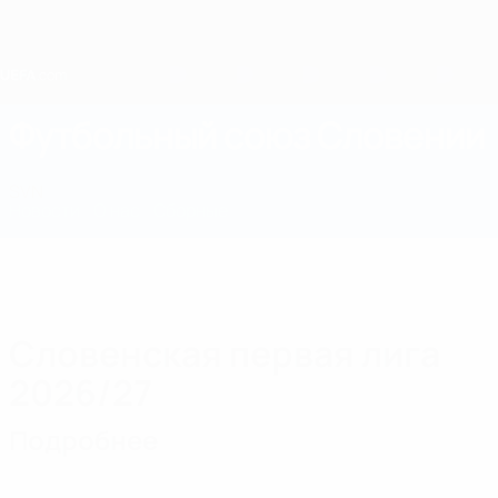
Skip
to
main
content
Home
Футбольный союз Словении
SVN
Новости
О нас
Сборные
Чемпионат
Словенская первая лига
2026/27
Подробнее