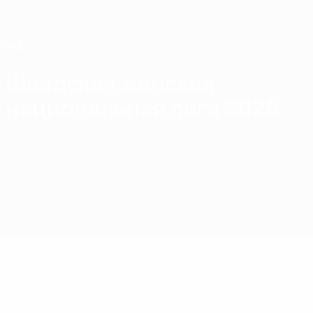
Skip
to
main
content
Home
Шведская женская
национальная лига 2026