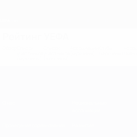
Skip
to
main
content
Home
Рейтинг УЕФА
Обзор
Список
Список
Ассоциации
Клубы
Ассо
участников
участников
(мужчины)
(мужчины)
(жен
(мужчины)
(женщины)
О нас
Национальные
ассоциации
Проведение соревнований
Развитие