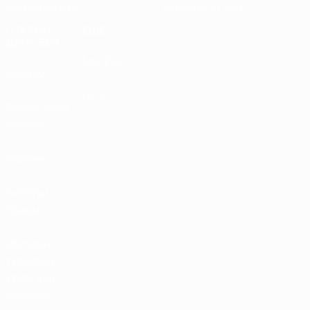
Устойчивость
Новости и СМИ
ОТКРОЙ
ЕЩЕ
ДЛЯ СЕБЯ
MyUEFA
UEFA.tv
UC3
Расписание
матчей
Рейтинг
Билеты/
Прием
Магазин
турниров
УЕФА для
сборных