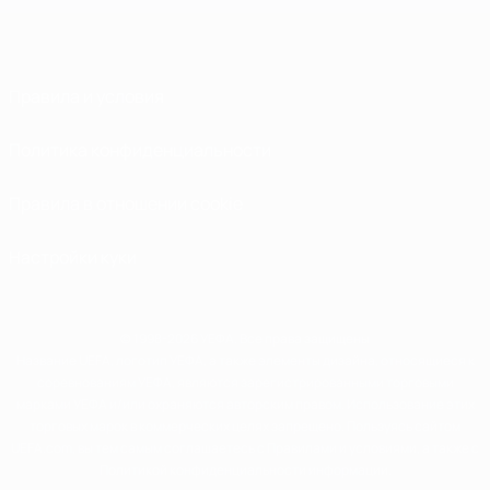
Правила и условия
Политика конфиденциальности
Правила в отношении cookie
Настройки куки
© 1998-2026 УЕФА. Все права защищены
Название UEFA, логотип УЕФА, а также элементы дизайна, относящиеся к
соревнованиям УЕФА, являются зарегистрированными торговыми
марками УЕФА и/или охраняются авторским правом. Использование этих
торговых марок в коммерческих целях запрещено. Пользуясь сайтом
UEFA.com, вы тем самым соглашаетесь с Правилами и условиями, а также с
Политикой конфиденциальности информации.