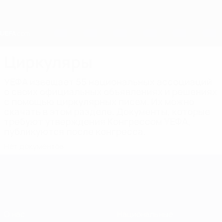
Skip
to
main
content
Home
Циркуляры
УЕФА извещает 55 национальных ассоциаций
о своих официальных объявлениях и решениях
с помощью циркулярных писем. Их можно
скачать в этом разделе. Документы, которые
требуют утверждения Конгрессом УЕФА,
публикуются после конгресса.
Нет документов
О нас
Национальные