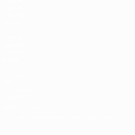
Магазин
турниров
УЕФА для
сборных
Магазин
турниров
УЕФА для
клубов
UEFA Men's
Club
Competitions
Memorabilia
СМЕНИТЬ ЯЗЫК
Русский
English
Français
Deutsch
Русский
Español
Italiano
Português