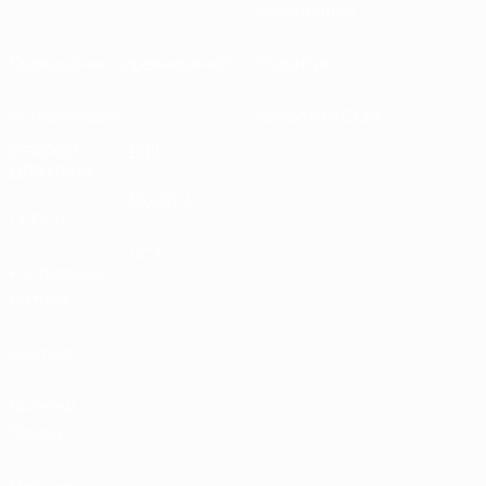
ассоциации
Проведение соревнований
Развитие
Устойчивость
Новости и СМИ
ОТКРОЙ
ЕЩЕ
ДЛЯ СЕБЯ
MyUEFA
UEFA.tv
UC3
Расписание
матчей
Рейтинг
Билеты/
Прием