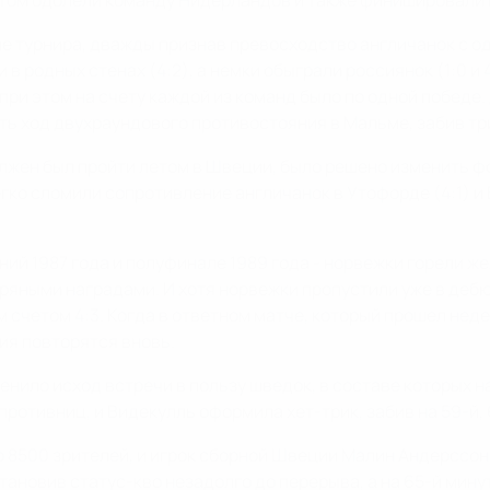
четом одолели команду Нидерландов и также финишировали
е турнира, дважды признав превосходство англичанок с о
и в родных стенах (4:2), а немки обыграли россиянок (1:0
 при этом на счету каждой из команд было по одной победе.
ь ход двухраундового противостояния в Мальме, забив три 
лжен был пройти летом в Швеции, было решено изменить фо
егко сломили сопротивление англичанок в Утофорде (4:1) 
ий 1987 года и полуфинале 1989 года - норвежки горели ж
яными наградами. И хотя норвежки пропустили уже в дебю
 счетом 4:3. Когда в ответном матче, который прошел не
ия повторятся вновь.
нило исход встречи в пользу шведок, в составе которых н
отивниц, и Видекулль оформила хет-трик, забив на 59-й, 6
о 8500 зрителей, и игрок сборной Швеции Малин Андерссон
новив статус-кво незадолго до перерыва, а на 65-й минут