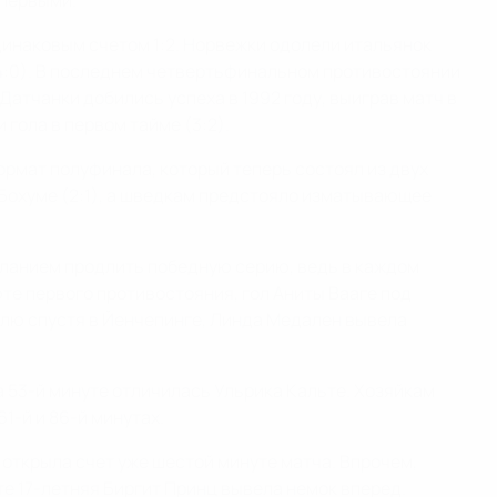
 первыми.
динаковым счетом 1:2. Норвежки одолели итальянок
 и 4:0). В последнем четвертьфинальном противостоянии
 Датчанки добились успеха в 1992 году, выиграв матч в
гола в первом тайме (3:2).
рмат полуфинала, который теперь состоял из двух
и Бохуме (2:1), а шведкам предстояло изматывающее
еланием продлить победную серию, ведь в каждом
те первого противостояния, гол Аниты Вааге под
делю спустя в Йенчепинге, Линда Медален вывела
а 53-й минуте отличилась Ульрика Кальте. Хозяйкам
1-й и 86-й минутах.
 открыла счет уже шестой минуте матча. Впрочем,
е 17-летняя Биргит Принц вывела немок вперед.