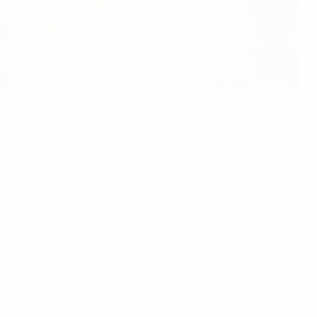
 пересчитать по пальцам. В числе фаворитов
нки, двукратные обладательницы трофея немки,
т удивляться разгромным результатам в квалификации. В
тных мячей. Словенки дважды уступили англичанкам
личанок, хотя команда Испании не проиграла ни одного
от в двух других группа борьба велась не на шутку.
пустя француженки могли воспользоваться осечкой
альянки - девять, что позволило им сохранить первое