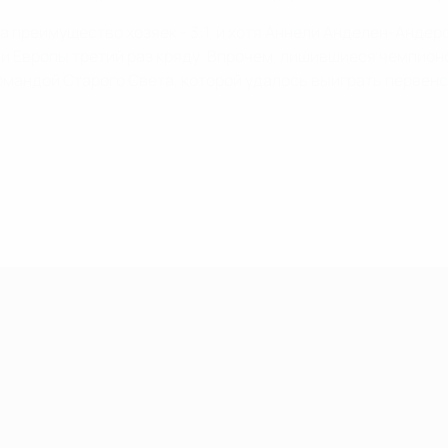
а преимущество хозяек - 3:1, и хотя Аннели Анделен-Андер
 Европы третий раз кряду. Впрочем, лишившиеся чемпионс
омандой Старого Света, которой удалось выиграть первенс