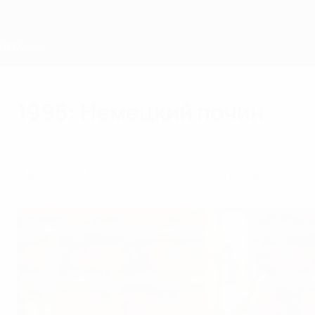
Skip
to
main
content
Home
1995: Немецкий почин
воскресенье, 26 марта 1995 г.
| Пол Саффер
В финале ЧЕ-1995 году немки впервые одол