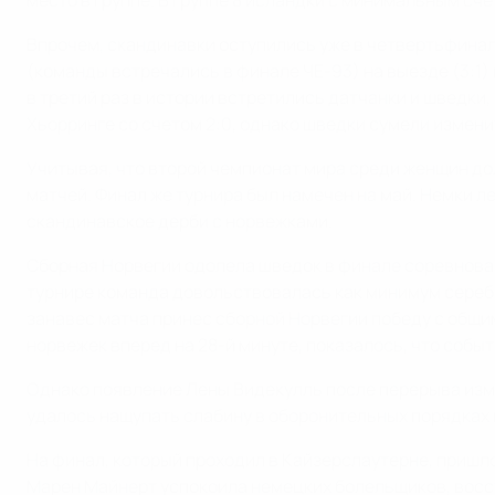
место в группе. В группе 8 исландки с минимальным с
Впрочем, скандинавки оступились уже в четвертьфинал
(команды встречались в финале ЧЕ-93) на выезде (3:1) 
в третий раз в истории встретились датчанки и шведки,
Хьорринге со счетом 2:0, однако шведки сумели изменит
Учитывая, что второй чемпионат мира среди женщин до
матчей. Финал же турнира был намечен на май. Немки л
скандинавское дерби с норвежками.
Сборная Норвегии одолела шведок в финале соревнован
турнире команда довольствовалась как минимум серебр
занавес матча принес сборной Норвегии победу с общим
норвежек вперед на 28-й минуте, показалось, что событ
Однако появление Лены Видекулль после перерыва изме
удалось нащупать слабину в оборонительных порядках пр
На финал, который проходил в Кайзерслаутерне, пришл
Марен Майнерт успокоила немецких болельщиков, восста