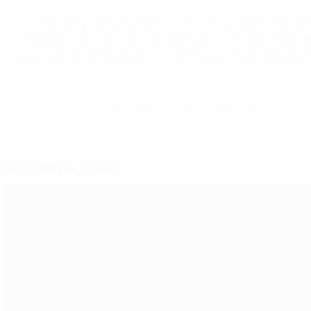
За семь минут до конца матча Беттина Вигманн упрочил
победный счет, не позволив шведкам стать чемпионками
июне они одолели немок в Стокгольме и стали первой к
© 1998-2026 UEFA. All rights reserved.
Обновлено: среда, 19 июня 2013 г.
Рекомендуем