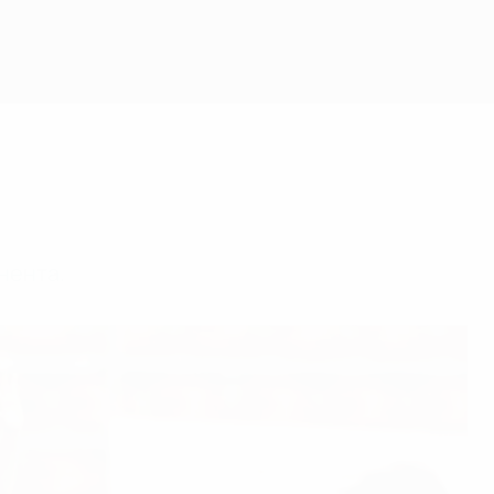
нента.