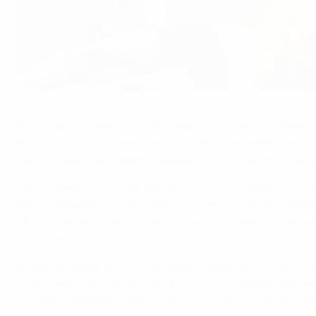
Немки празднуют гол в финале чемпионата Европы
©Bongarts
В чемпионате Европы-1995 приняло участие 29 сборных
назывались действовашие чемпионки континента норве
первые чемпионы Европы шведки и существенно улучши
Протяженность матчей выросла с 40 до 90 минут, а есл
шести поединках отборочной кампании сборная Германи
(0:10), а затем с рекордным счетом проиграли испанка
поединка.
Команды Норвегии, России, Дании, Швеции, Англии и Гер
Итальянки возглавили группу 6, но в последнем поедин
"скуадры адзурры" и выйти на первое место, однако "тр