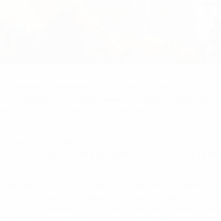
, но реальных претенденток на главный трофей можно было
жки, серебряные призеры первенства Европы-1993 италья
вшие стандарты премьер-лиги англичанки.
и учесть еще и возросшее количество участников, не стои
и умудрилась забить в ворота своих соперниц 55 безотве
м (0:17). Последние были вынуждены пропустить вперед анг
мании прошли в следующий круг турнира без поражений, а в
ке сенсационно уступили португалкам (1:2). Три месяца с
ехцветные" забили в ворота шотландок всего три гола, а ит