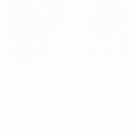
Джонджо Шелви - игрок юношеской сборной Англии
©Sportsfile
Полуфиналист Лиги Европы УЕФА "Ливерпуль"
договорился с "Чарльтоном" о приобретении по
окончании сезона 18-летнего полузащитника
юношеской сборной Англии Джонджо Шелви.
Клубы достигли договоренности о трансфере
футболиста, который обойдется красным минимум в
два миллиона евро. Соглашение предусматривает