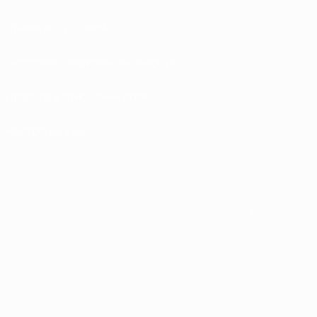
Правила и условия
Политика конфиденциальности
Правила в отношении cookie
Настройки куки
© 1998-2026 УЕФА. Все права защищены
Название UEFA, логотип УЕФА, а также элементы дизайна, относящиеся к
соревнованиям УЕФА, являются зарегистрированными торговыми
марками УЕФА и/или охраняются авторским правом. Использование этих
торговых марок в коммерческих целях запрещено. Пользуясь сайтом
UEFA.com, вы тем самым соглашаетесь с Правилами и условиями, а также с
Политикой конфиденциальности информации.