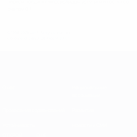
первом поединке мерсисайдцы уступили в гостях со
счетом 0:1.
© 1998-2026 UEFA. All rights reserved.
Обновлено: среда, 28 апреля 2010 г.
О нас
Национальные
ассоциации
Проведение соревнований
Развитие
Устойчивость
Новости и СМИ
ОТКРОЙ
ЕЩЕ