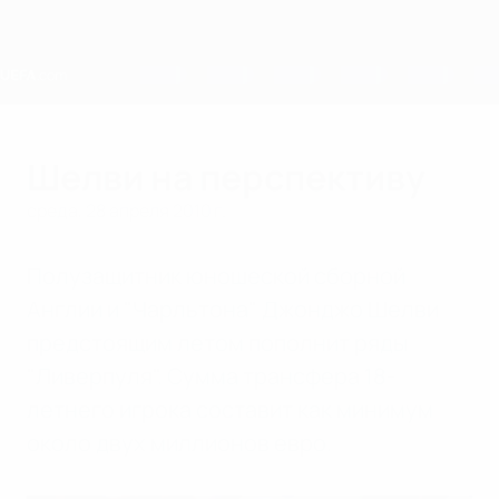
Skip
to
main
content
Home
Шелви на перспективу
среда, 28 апреля 2010 г.
Полузащитник юношеской сборной
Англии и "Чарльтона" Джонджо Шелви
предстоящим летом пополнит ряды
"Ливерпуля". Сумма трансфера 18-
летнего игрока составит как минимум
около двух миллионов евро.