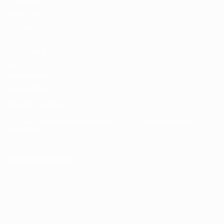
турниров
УЕФА для
клубов
UEFA Men's
Club
Competitions
Memorabilia
СМЕНИТЬ ЯЗЫК
Русский
English
Français
Deutsch
Русский
Español
Italiano
Português
ПОДПИСЫВАЙСЯ