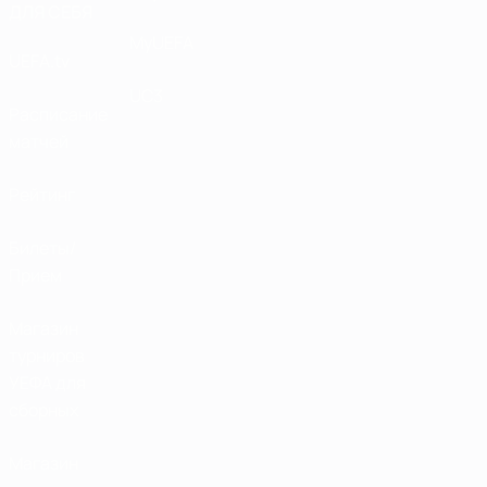
ДЛЯ СЕБЯ
MyUEFA
UEFA.tv
UC3
Расписание
матчей
Рейтинг
Билеты/
Прием
Магазин
турниров
УЕФА для
сборных
Магазин