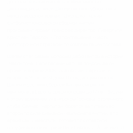
дополнительные выплаты в зависимости от
дальнейших успехов Шелви как на клубной, так и
международной аренах. "Джонджо - яркий
футболист юношеской сборной Англии, -
прокомментировал трансфер директор "Ливерпуля"
Кристиан Парслоу. - Его приглашение - часть
долгосрочной стратегии по комплектации состава".
Шелви стал самым молодым дебютантом в истории
"Чарльтона". Свой первый матч за лондонцев он
провел в апреле 2008 года против "Барнсли" в
возрасте 16 лет и 59 дней. В следующем сезоне
Шелви в составе сборной Англии сыграл на
чемпионате Европы среди юношей до 17 лет, будучи
к этому временем уже игроком "основы" столичного
клуба. Сейчас "Чарльтон" борется за путевку во
второй по силе дивизион чемпионата Англии, в то
время как "Ливерпуль" готовится к ответной
полуфинальной встрече Лиги Европы с "Атлетико". В