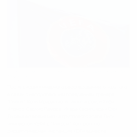
Ближайший матч Лиги чемпионов "Реал" проведет без Жозе
Моуринью
©Sportsfile
После дисциплинарного расследования, открытого
в связи с неподобающим поведением тренера
"Реала" Жозе Моуринью, а также игроков Хаби
Алонсо, Серхио Рамоса, Икера Касильяса и Ежи
Дудека во время матча группового этапа Лиги
чемпионов УЕФА с "Аяксом", Контрольно-
дисциплинарная инстанция УЕФА вынесла