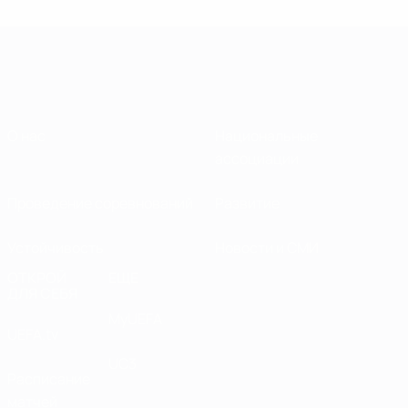
О нас
Национальные
ассоциации
Проведение соревнований
Развитие
Устойчивость
Новости и СМИ
ОТКРОЙ
ЕЩЕ
ДЛЯ СЕБЯ
MyUEFA
UEFA.tv
UC3
Расписание
матчей