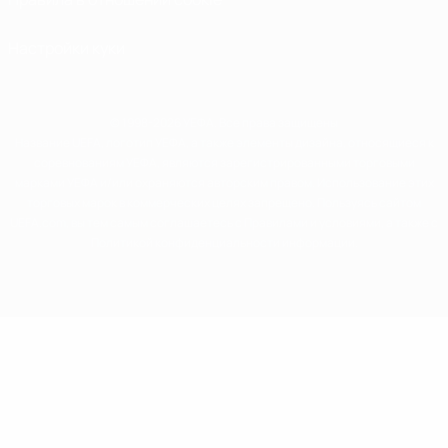
Настройки куки
© 1998-2026 УЕФА. Все права защищены
Название UEFA, логотип УЕФА, а также элементы дизайна, относящиеся к
соревнованиям УЕФА, являются зарегистрированными торговыми
марками УЕФА и/или охраняются авторским правом. Использование этих
торговых марок в коммерческих целях запрещено. Пользуясь сайтом
UEFA.com, вы тем самым соглашаетесь с Правилами и условиями, а также с
Политикой конфиденциальности информации.