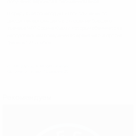
получения вердикта в письменном виде.
В среду КДИ обнародует итоги слушания по
дисциплинарному делу в отношении бывшего
тренера ЧФР Сорина Кырцу, который обвиняется в
неподобающем поведении во время матча против
"Базеля" 23 ноября.
© 1998-2026 UEFA. All rights reserved.
Обновлено: четверг, 16 февраля 2017 г.
Рекомендуем