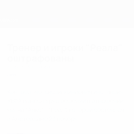
Skip
to
main
content
Home
Тренер и игроки "Реала"
оштрафованы
вторник, 30 ноября 2010 г.
Дела
Контрольно-дисциплинарная инстанция
УЕФА вынесла ряд решений в отношении
матча "Аякс" - "Реал", который состоялся
в Амстердаме 23 ноября.