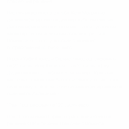
следующие решения:
Наставник испанского клуба Жозе Моуринью
дисквалифицирован на два еврокубковых матча.
Дисквалификация на второй матч носит условный
характер с испытательным сроком в три года.
Помимо этого, португальский специалист
оштрафован на 40 тысяч евро.
Игроки Хаби Алонсо и Серхио Рамос оштрафованы
на 20 тысяч, Икер Касильяс - на 10 тысяч, а Ежи
Дудек наказан штрафом в 5 тысяч евро. Красные
карточки, показанные Алонсо и Рамосу, остаются в
силе, в результате чего они дисквалифицированы на
один еврокубковый матч.
"Реал" оштрафован на 120 тысяч евро.
Все стороны имеют право подать апелляцию на
решение КДИ в течение трех дней с момента