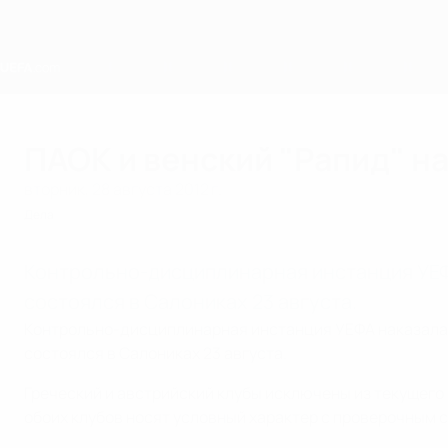
Skip
to
main
content
Home
ПАОК и венский "Рапид" н
вторник, 28 августа 2012 г.
Дела
Контрольно-дисциплинарная инстанция УЕФА
состоялся в Салониках 23 августа.
Контрольно-дисциплинарная инстанция УЕФА наказала П
состоялся в Салониках 23 августа.
Греческий и австрийский клубы исключены из текущего
обоих клубов носят условный характер с проверочным с