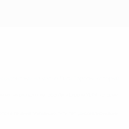
нцидентами на матче Лиги Европы, который
ом матче раунда плей-офф Лиги Европы УЕФА, который
ются в течение ближайших пяти лет. Дисквалификации