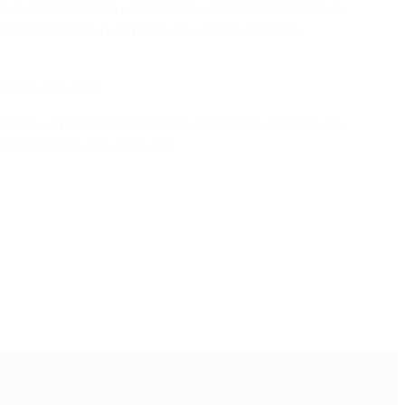
ние фейерверков и бросание на поле посторонних
в (беспорядки на трибунах, использование
150 тысяч евро.
азание не распространяется на ответный поединок
уб победил со счетом 2:1.