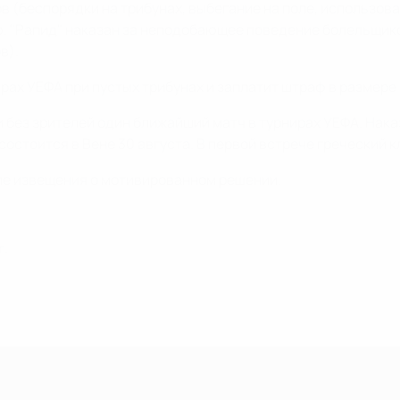
(беспорядки на трибунах, выбегание на поле, использова
. "Рапид" наказан за неподобающее поведение болельщико
в).
ах УЕФА при пустых трибунах и заплатит штраф в размере 
и без зрителей один ближайший матч в турнирах УЕФА. Нак
остоится в Вене 30 августа. В первой встрече греческий кл
сле извещения о мотивированном решении.
г.