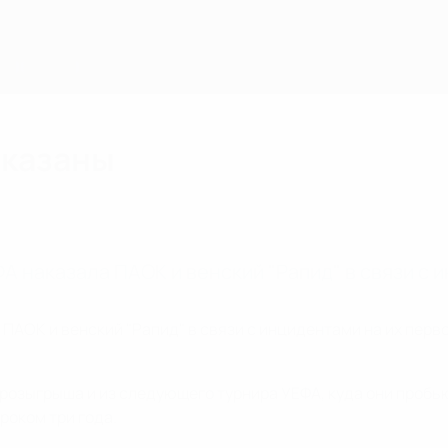
аказаны
 наказала ПАОК и венский "Рапид" в связи с и
АОК и венский "Рапид" в связи с инцидентами на их перв
 розыгрыша и из следующего турнира УЕФА, куда они пробь
роком три года.