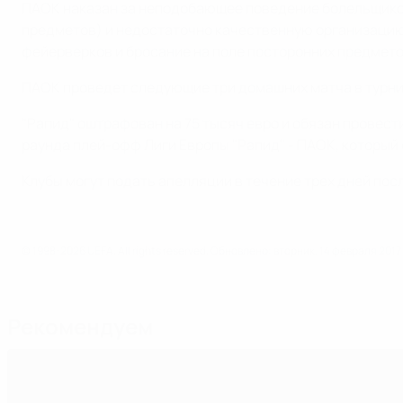
ПАОК наказан за неподобающее поведение болельщиков 
предметов) и недостаточно качественную организацию
фейерверков и бросание на поле посторонних предмето
ПАОК проведет следующие три домашних матча в турнир
"Рапид" оштрафован на 75 тысяч евро и обязан провест
раунда плей-офф Лиги Европы "Рапид" - ПАОК, который с
Клубы могут подать апелляции в течение трех дней по
© 1998-2026 UEFA. All rights reserved.
Обновлено: вторник, 14 февраля 2017 
Рекомендуем