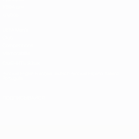
УЕФА для
клубов
UEFA Men's
Club
Competitions
Memorabilia
СМЕНИТЬ ЯЗЫК
Русский
English
Français
Deutsch
Русский
Español
Italiano
Português
ПОДПИСЫВАЙСЯ