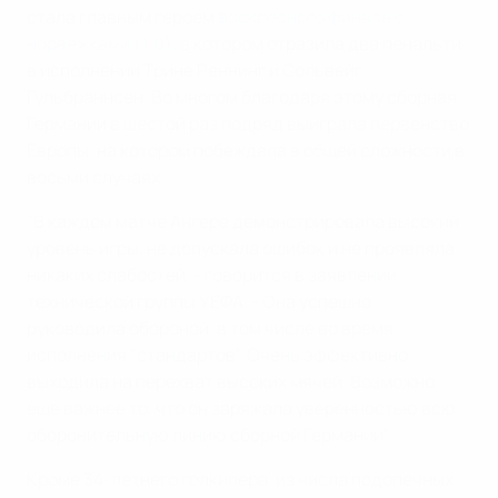
стала главным героем
воскресного финала с
норвежками (1:0)
, в котором отразила два пенальти
в исполнении Трине Реннинг и Сольвейг
Гульбраннсен. Во многом благодаря этому сборная
Германии в шестой раз подряд выиграла первенство
Европы, на котором побеждала в общей сложности в
восьми случаях.
"В каждом матче Ангере демонстрировала высокий
уровень игры, не допускала ошибок и не проявляла
никаких слабостей, - говорится в заявлении
технической группы УЕФА. - Она успешно
руководила обороной, в том числе во время
исполнения "стандартов". Очень эффективно
выходила на перехват высоких мячей. Возможно,
еще важнее то, что он заряжала уверенностью всю
оборонительную линию сборной Германии".
Кроме 34-летнего голкипера, из числа подопечных