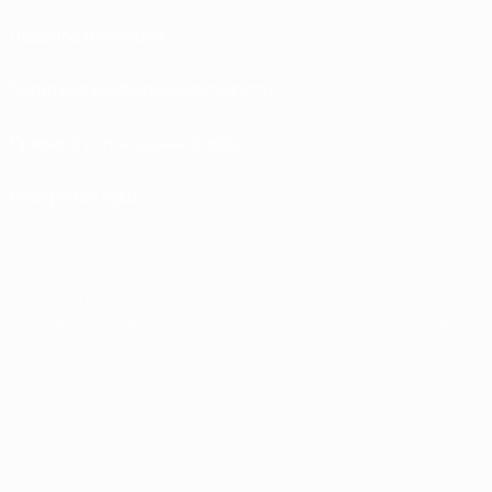
Правила и условия
Политика конфиденциальности
Правила в отношении cookie
Настройки куки
© 1998-2026 УЕФА. Все права защищены
Название UEFA, логотип УЕФА, а также элементы дизайна, относящиеся к
соревнованиям УЕФА, являются зарегистрированными торговыми
марками УЕФА и/или охраняются авторским правом. Использование этих
торговых марок в коммерческих целях запрещено. Пользуясь сайтом
UEFA.com, вы тем самым соглашаетесь с Правилами и условиями, а также с
Политикой конфиденциальности информации.