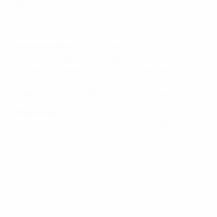
(Франция), Марит Кристенсен (Норвегия), Нилла
Фишер (Швеция), Аннике Кран (Германия), Марен
Мьельде (Норвегия), Венди Ренар (Франция).
Полузащитники:
Лена Гесслинг (Германия),
Сольвейг Гульбраннсен (Норвегия), Дженифер
Марожан (Германия), Луиза Несиб (Франция),
Йозефине Эквист (Швеция), Катрине Сендергор-
Педерсен (Дания), Каролине Сегер (Швеция).
Нападающие:
Вероника Бокете (Испания), Мелания
Габбьядини (Италия), Эжени Ле Сомме (Франция),
Селия Окойино Да Мбаби (Германия), Лотта Шелин
(Швеция), Гаэтан Тиней (Франция).
© 1998-2026 UEFA. All rights reserved.
Обновлено: четверг, 6 июля 2017 г.