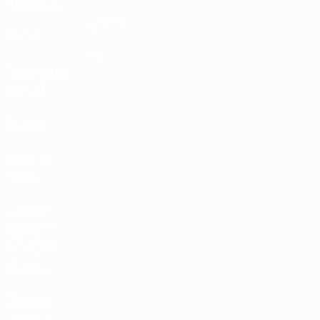
ДЛЯ СЕБЯ
MyUEFA
UEFA.tv
UC3
Расписание
матчей
Рейтинг
Билеты/
Прием
Магазин
турниров
УЕФА для
сборных
Магазин
турниров