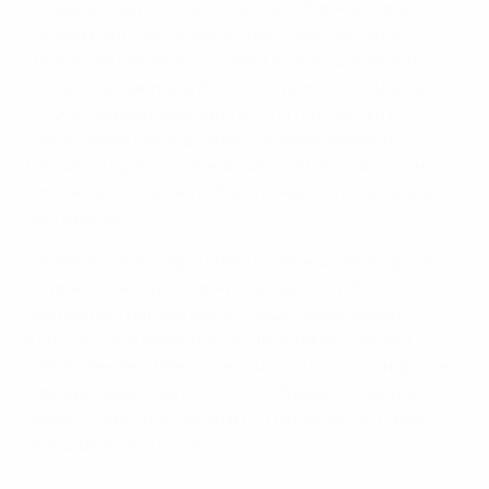
Сильвии Найд в символическую сборную попали
Саскиа Бартусяк, Аннике Кран, Лена Гесслинг,
Дженифер Марожан и Селия Окойино Да Мбаби,
которая оформила дубль в полуфинале со Швецией
и с учетом квалификации достигла отметки в 19
голов, побив рекорд своей соотечественницы
Патрисии Брокер, державшийся 18 лет. Та за одну
кампанию чемпионата Европы наколотила на один
мяч меньше - 18.
Серебряные призеры ЕВРО норвежки делегировали
в символическую сборную четырех футболисток:
вратаря Ингрид Йельмсет, защитников Марит
Кристенсен и Марен Мьельде, а также хавбека
Гульбраннсен. Швецию в списке 23 лучших игроков
турнира представляют Нилла Фишер, Йозефине
Эквист, Каролине Сегер и Лотта Шелин, которая
благодаря пяти голам
выиграла "Золотую бутсу
adidas"
.