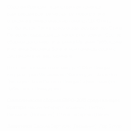
Сборная Франции - единственная команда,
выигравшая все три матча группового этапа -
отрядила в символическую команду ЕВРО пять
футболисток. Также здесь оказалась вратарь Стина
Петерсен, выведшая датчанок в полуфинал. Состав
сборной дополняют итальянка Мелания Габбьядини
и испанка Вероника Бокете, чьи команды сошли с
дистанции в четвертьфинале.
В состав технической команды УЕФА в Швеции
входили Ярмо Матикайнен (Финляндия), Анне Ноэ
(Бельгия), Анна Сигнел (Швеция) и Беатриче фон
Зибенталь (Швейцария).
Символическая сборная ЕВРО-2013 среди женщин:
Вратари:
Надин Ангерер (Германия), Ингрид
Йельмсет (Норвегия), Стина Петерсен (Дания).
Защитники:
Саскиа Бартусяк (Германия), Лор Булло