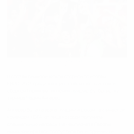
Надин Ангерер (в центре) стала главным героем
финального матча ЕВРО-2013
©Getty Images
В состав символической сборной по итогам
ЕВРО-2013 среди женщин попали шесть игроков
сборной Германии, включая лучшую футболистку
турнира Надин Ангерер.
Ангерер была названа лучшим игроком технической
командой УЕФА, от лица которой получила
специальную награду. На чемпионате Европы
немецкий вратарь пропустила лишь один мяч и