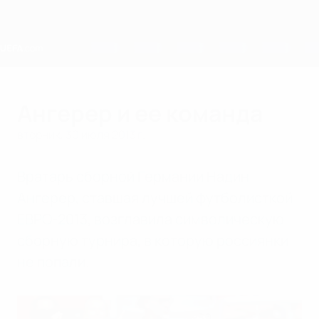
Skip
to
main
content
Home
Ангерер и ее команда
вторник, 30 июля 2013 г.
Вратарь сборной Германии Надин
Ангерер, ставшая лучшей футболисткой
ЕВРО-2013, возглавила символическую
сборную турнира, в которую россиянки
не попали.