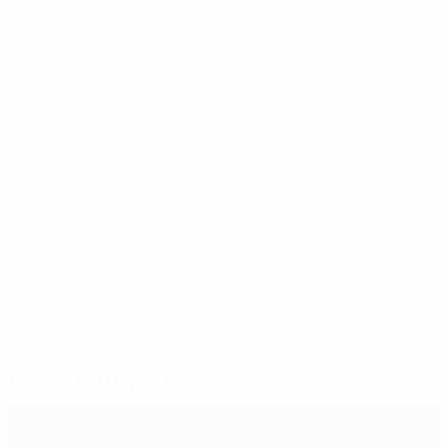
Защитник сборной России Алла Сидоровская:
Старались играть попроще, чтобы в обороне было не
так жарко, как могло показаться со стороны.
Помогала установка тренера, заряд положительных
эмоций. Девчонки - молодцы. Мы выходили на матч
уверенными, и это сыграло свою роль. Что касается
Испании, будем играть. Выйдем на поле с настроем,
что надо брать три очка.
© 1998-2026 UEFA. All rights reserved.
Обновлено: вторник, 7 октября 2014 г.
Рекомендуем