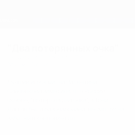
Skip
to
main
content
Home
"Два потерянных очка"
понедельник, 15 июля 2013 г.
| Пол Саффер и
Владимир Богачев
Лучший игрок матча Валентина
Савченкова заметила, что Россия,
скорее, "потеряла два очка", а Тони
Дагган была разочарована, несмотря на
забитый в концовке гол.