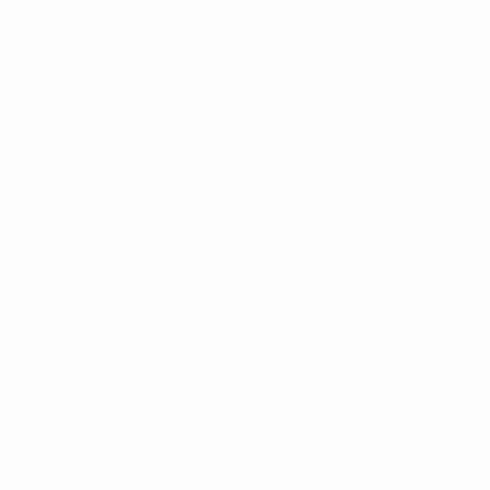
конца матча... Но, конечно, мы рады и ничьей, потому
что все равно решающим будет матч с Испанией.
Все в наших руках.
Очень приятно получить эту награду. Это впервые в
моей карьере на таком уровне. Матч с испанками
можно назвать последним боем, из которого нужно
выходить победителями.
Нападающий сборной России Нелли Коровкина:
Играли хорошо, не хватило наверное прежде всего
терпения. Быть может, появлялись разрывы в
линиях, и здесь англичанки нас поддавливали.
На Испанию будем настраиваться серьезно,
постараемся сыграть еще лучше и все-таки выйти из
группы. Англичанки - хороший соперник, сыграть с
которым было интересно. Дерзкие, наглые, не любят
уступать в единоборствах. Наверное, нам этого
немного не хватило, и потому только ничья.