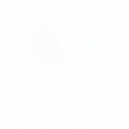
"Два потерянных очка"
©UEFA.com
Тони Дагган дебютировала в сборной Англии
меньше года назад, однако именно она стала
главным героем поединка против России, сравняв
счет в добавленное время и сохранив британкам
шансы на выход из группы.
Тем временем лучший игрок встречи по мнению
технической группы УЕФА Валентина Савченкова
заявила, что сборная России, скорее, потеряла два