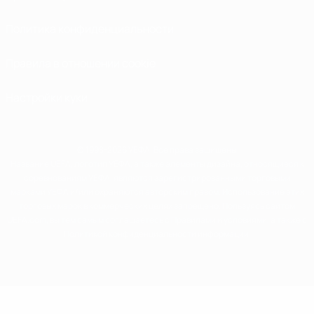
Политика конфиденциальности
Правила в отношении cookie
Настройки куки
© 1998-2026 УЕФА. Все права защищены
Название UEFA, логотип УЕФА, а также элементы дизайна, относящиеся к
соревнованиям УЕФА, являются зарегистрированными торговыми
марками УЕФА и/или охраняются авторским правом. Использование этих
торговых марок в коммерческих целях запрещено. Пользуясь сайтом
UEFA.com, вы тем самым соглашаетесь с Правилами и условиями, а также с
Политикой конфиденциальности информации.