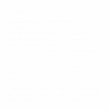
очка, и обещала сделать все для победы над
испанками.
Нападающий сборной Англии Тони Дагган:
Не очень помню гол, если честно. Помню, что за пару
минут до этого упустила верный момент, когда
попала в перекладину. На таком уровне второго
шанса ты обычно не получаешь, но мне, к счастью,
он представился. Очень рада, что помогла команде.
Не думаю о значении этого гола, ведь, в конце
концов, это просто гол. Потом осознаю его
важность, а сейчас я просто счастлива, что сыграла
свою роль.
По реакции в раздевалке заметно, что мы все равно
разочарованы. Ничья с Россией - не тот результат,
на который мы рассчитывали. Разочарование есть,
но теперь надо оглянуться назад и все