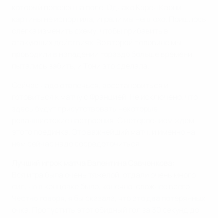
который полезен на поле. Однако Кэрен Карни
картины не испортила, играли мы неплохо. Пришлось
слегка изменить схему, чтобы прибавить в
атакующих действиях. Во второй половине мы
проводили в нападении гораздо больше времени,
пытались забить, и Тони это сделала.
Сейчас надо отвлечься, восстановиться и
готовиться к матчу с Францией. Не исключено, что
здесь будут присутствовать некоторые
реваншистские настроения. С нетерпением ждем
этого поединка. Это важнейший матч, и именно на
нем сейчас надо сосредоточиться.
Лучший игрок матча Валентина Савченкова:
Вся игра была очень тяжелой, отдали очень много
сил, но в концовке было, конечно, сложнее всего.
Честно говоря, я бы сказала, что это два потерянных
очка. Пропустить этот обидный гол за 30 секунд до