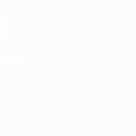
клубов
UEFA Men's
Club
Competitions
Memorabilia
СМЕНИТЬ ЯЗЫК
Русский
English
Français
Deutsch
Русский
Español
Italiano
Português
ПОДПИСЫВАЙСЯ
Правила и условия