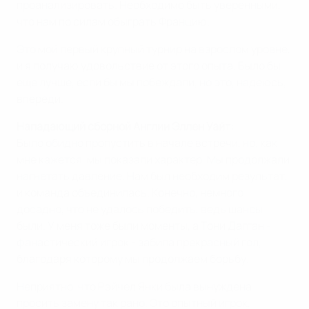
проанализировать. Необходимо быть уверенными,
что нам по силам обыграть Францию.
Это мой первый крупный турнир на взрослом уровне,
и я получаю удовольствие от этого опыта. Было бы
еще лучше, если бы мы побеждали, но это, надеюсь,
впереди.
Нападающий сборной Англии Эллен Уайт:
Было обидно пропустить в начале встречи, но, как
мне кажется, мы показали характер. Мы продолжали
нагнетать давление. Нам был необходим результат,
и команда объединилась. Конечно, немного
досадно, что не удалось победить, ведь шансы
были. У меня тоже были моменты, а Тони Дагган -
фанастический игрок - забила прекрасный гол,
благодаря которому мы продолжаем борьбу.
Неприятно, что Рэйчел Янки была вынуждена
просить замену так рано. Это опытный игрок,