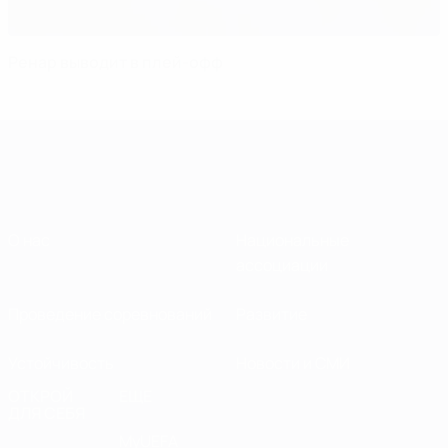
Ренар выводит в плей-офф
О нас
Национальные
ассоциации
Проведение соревнований
Развитие
Устойчивость
Новости и СМИ
ОТКРОЙ
ЕЩЕ
ДЛЯ СЕБЯ
MyUEFA