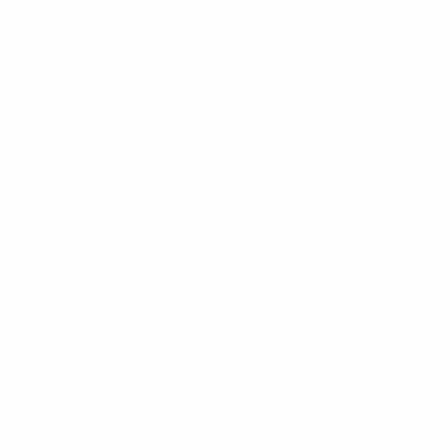
ыездном матче с
"Севильей"
(2:2) и теперь опережает ближ
 у каталонцев забивали Лионель Месси и Неймар.
 минуте Кевин Гамейро сравнял счет. "Севилья", которая
в ч
игрывала.