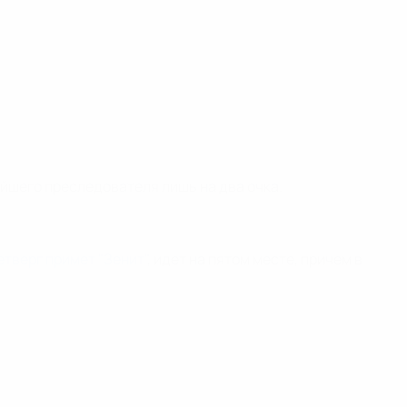
айшего преследователя лишь на два очка.
етверг примет "Зенит"
, идет на пятом месте, причем в