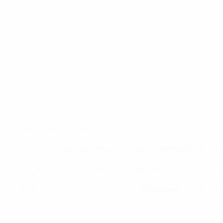
Twitter "Реала" подводит итоги матча.
• Дубль Антуана Гризманна не помог
"Атлетико"
обыграт
• Между 17-м и 18-м голами Гризманна в этом розыгрыш
• В двух заключительных матчах
"Альмерия"
разгроми