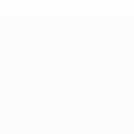
© 1998-2026 UEFA. All rights reserved.
Обновлено: суббота, 11 апреля 2015 г.
О нас
Проведение соревнований
Устойчивость
ОТКРОЙ ДЛЯ СЕБЯ
ЕЩЕ
UEFA.tv
MyUEFA
Расписание матчей
UC3
Рейтинг