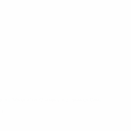
 а у "Малаги" на 70-й минуте отличился Саму.
1.