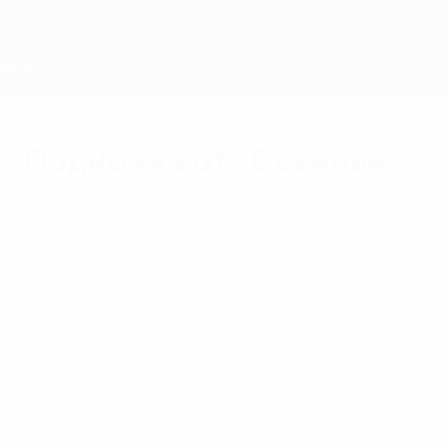
Skip
to
main
content
Home
Подножка от "Севильи"
суббота, 11 апреля 2015 г.
Обзор:
"Реал" победил без лишних проблем и
довольствовалась ничьей в матче с "Севиль