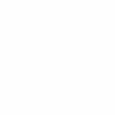
 Гамейро.
еду над
"Эйбаром"
- 3:0.
ись в 38-й раз в чемпионате.
забивший гол за "Реал" на "Сантьяго Бернабеу". Во втором