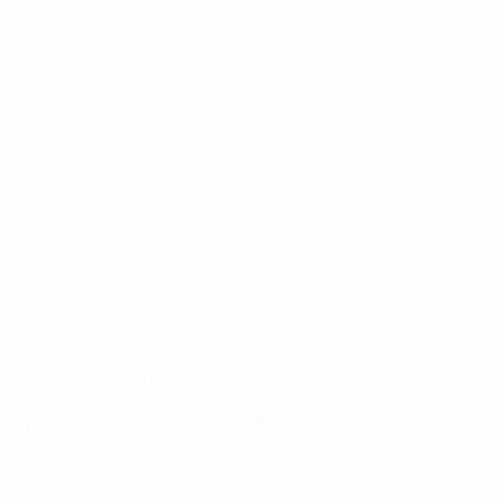
ь на выезде
"Малагу"
- 2:2.
е чемпионата Фернандо Торрес поразил собственные ворота,
ла
"Гранаду"
(3:0), а
"Сельта"
-
"Райо Вальекано"
со счетом 6: