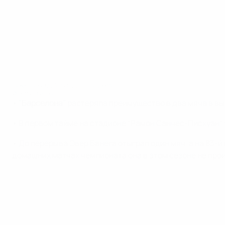
Чемпионат Испании: 11 апреля
©Getty Images
•
"Барселона"
растеряла преимущество в два мяча в в
• В первом тайме на стадионе "Рамон Санчес-Писхуан"
• До перерыва Эвер Банега отыграл один мяч, а на 83-й
домашних матчах чемпионата она в этом сезоне не про