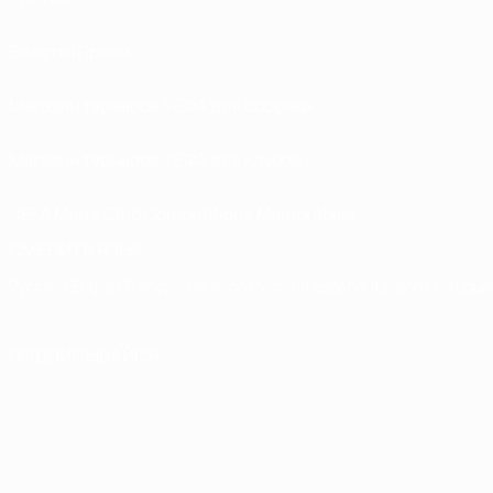
Билеты/Прием
Магазин турниров УЕФА для сборных
Магазин турниров УЕФА для клубов
UEFA Men's Club Competitions Memorabilia
СМЕНИТЬ ЯЗЫК
Русский
English
Français
Deutsch
Русский
Español
Italiano
Portuguê
ПОДПИСЫВАЙСЯ