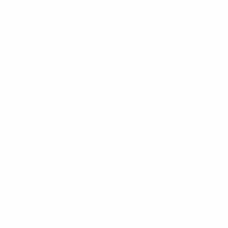
"
Севилья" празднует свой второй гол, забитый Кевином
• Идущий на втором месте
"Реал"
добыл уверенную поб
• Криштиану Роналду забил первый гол хозяев, отличивш
• Затем на авансцену вышел Хавьер Эрнандес, впервые 