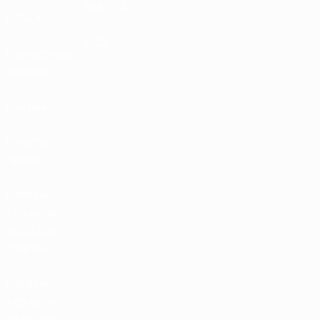
MyUEFA
UEFA.tv
UC3
Расписание
матчей
Рейтинг
Билеты/
Прием
Магазин
турниров
УЕФА для
сборных
Магазин
турниров
УЕФА для