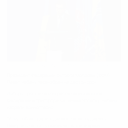
Президент Федерации футбола Молдовы Павел Чебану
©FMF
Президент Федерации футбола Молдовы (ФФМ)
Павел Чебану переизбран на шестой срок.
Выборы прошли на конгрессе национальной
федерации в пригороде Кишинева Чореску. Чебану
избрали единогласно.
"Хочу поблагодарить делегатов за поддержку.
Находясь на посту президента, я все время