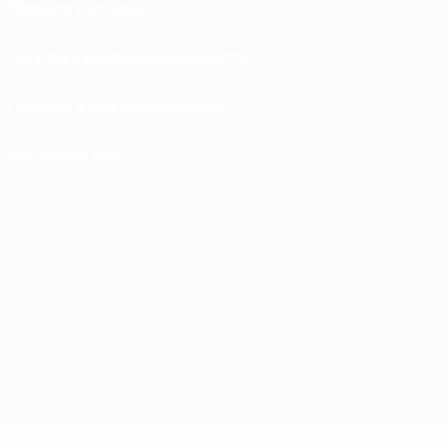
Правила и условия
Политика конфиденциальности
Правила в отношении cookie
Настройки куки
© 1998-2026 УЕФА. Все права защищены
Название UEFA, логотип УЕФА, а также элементы дизайна, относящиеся к
соревнованиям УЕФА, являются зарегистрированными торговыми
марками УЕФА и/или охраняются авторским правом. Использование этих
торговых марок в коммерческих целях запрещено. Пользуясь сайтом
UEFA.com, вы тем самым соглашаетесь с Правилами и условиями, а также с
Политикой конфиденциальности информации.