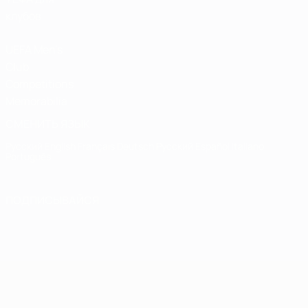
клубов
UEFA Men's
Club
Competitions
Memorabilia
СМЕНИТЬ ЯЗЫК
Русский
English
Français
Deutsch
Русский
Español
Italiano
Português
ПОДПИСЫВАЙСЯ