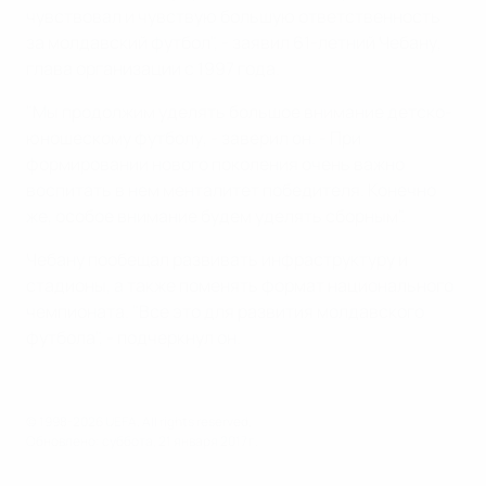
чувствовал и чувствую большую ответственность
за молдавский футбол", - заявил 61-летний Чебану,
глава организации с 1997 года.
"Мы продолжим уделять большое внимание детско-
юношескому футболу, - заверил он. - При
формировании нового поколения очень важно
воспитать в нем менталитет победителя. Конечно
же, особое внимание будем уделять сборным".
Чебану пообещал развивать инфраструктуру и
стадионы, а также поменять формат национального
чемпионата. "Все это для развития молдавского
футбола", - подчеркнул он.
© 1998-2026 UEFA. All rights reserved.
Обновлено: суббота, 21 января 2017 г.