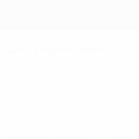
Skip
to
main
content
Home
Шестой срок Чебану
суббота, 21 января 2017 г.
| Евгений Баланюк
Члены
"Мы продолжим уделять большое
внимание детско-юношескому футболу",
- пообещал президент Федерации
футбола Молдовы Павел Чебану после
переизбрания на шестой срок.