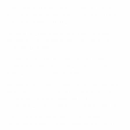
Благодаря программе помощи УЕФА HatTrick БФС
построил новый Национальный футбольный центр,
открытый в ноябре 2016 года.
Чеферин поздравил президента БФС Борислава
Михайлова с проделанной работой по развитию
футбола в Болгарии.
"Борислав - ветеран Исполнительного комитета
УЕФА. Я знаю, насколько усердно он трудится на
благо футбола", - сказал Чеферин.
Михайлов рассказал о планах БФС по дальнейшему
развитию футбола, которые осуществятся в том
числе благодаря программе HatTrick,
существующей уже четвертый четырехлетний цикл.
"Благодаря программе HatTrick мы готовим
значительные инвестиции, - заявил Михайлов. - Мы