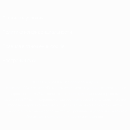
Правила и условия
Политика конфиденциальности
Правила в отношении cookie
Настройки куки
© 1998-2026 УЕФА. Все права защищены
Название UEFA, логотип УЕФА, а также элементы дизайна, относящиеся к
соревнованиям УЕФА, являются зарегистрированными торговыми
марками УЕФА и/или охраняются авторским правом. Использование этих
торговых марок в коммерческих целях запрещено. Пользуясь сайтом
UEFA.com, вы тем самым соглашаетесь с Правилами и условиями, а также с
Политикой конфиденциальности информации.