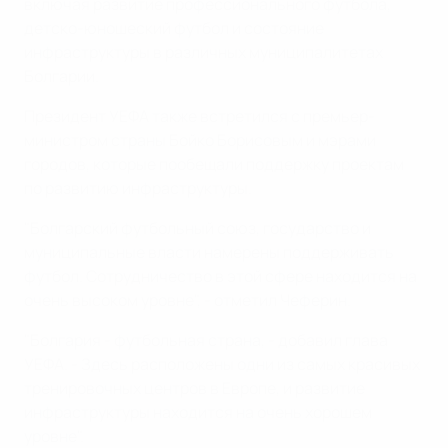
включая развитие профессионального футбола,
детско-юношеский футбол и состояние
инфраструктуры в различных муниципалитетах
Болгарии.
Президент УЕФА также встретился с премьер-
министром страны Бойко Борисовым и мэрами
городов, которые пообещали поддержку проектам
по развитию инфраструктуры.
"Болгарский футбольный союз, государство и
муниципальные власти намерены поддерживать
футбол. Сотрудничество в этой сфере находится на
очень высоком уровне", - отметил Чеферин.
"Болгария - футбольная страна, - добавил глава
УЕФА. - Здесь расположены одни из самых красивых
тренировочных центров в Европе, и развитие
инфраструктуры находится на очень хорошем
уровне".