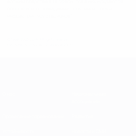
вложим средства в те сферы, где в них нуждаются
больше всего - в академии, поля, мини-поля и
инфраструктуру стадионов".
© 1998-2026 UEFA. All rights reserved.
Обновлено: вторник, 12 декабря 2017 г.
О нас
Национальные
ассоциации
Проведение соревнований
Развитие
Устойчивость
Новости и СМИ