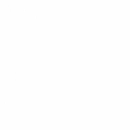
ОТКРОЙ
ЕЩЕ
ДЛЯ СЕБЯ
MyUEFA
UEFA.tv
UC3
Расписание
матчей
Рейтинг
Билеты/
Прием
Магазин
турниров
УЕФА для
сборных