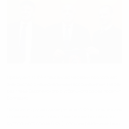
Борислав Михайлов, Бойко Борисов и Александер Чеферин
©BFU
Президент УЕФА Александер Чеферин продолжает
знакомство с национальными ассоциациями. На cей
раз глава Европейского футбольного союза посетил
Болгарию.
Чеферин и другие руководители УЕФА в понедельник
провели встречи с представителями Болгарского
футбольного союза (БФС), обсудив различные темы,