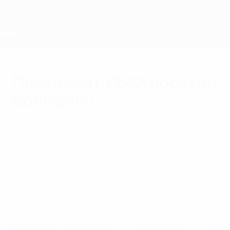
Skip
to
main
content
Home
Президент УЕФА посетил
Болгарию
понедельник, 11 декабря 2017 г.
Президент
Президент УЕФА Александер Чеферин
посетил Болгарию, где ознакомился с
планами по развитию местного футбола
во всех его аспектах.