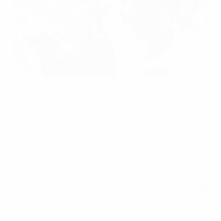
Луис Фернандес и Анри Мишель (справа) на чемпионате
мира-1986 в Мексике
©Getty Images
Экс-футболист и тренер сборной Франции Анри
Мишель, который привел "трехцветных" к третьему
месту на чемпионате мира-1986, скончался в
возрасте 70 лет.
Совсем недавно Мишель стал членом зала славы
"Нанта", за который выступал с 1966 по 1982 год.
Самым памятным для него получился мундиаль 1986
года в Мексике, когда французы под руководством
Анри Мишеля обыграли в четвертьфинале по