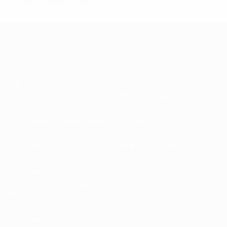
Обновлено: среда, 25 апреля 2018 г.
О нас
Национальные
ассоциации
Проведение соревнований
Развитие
Устойчивость
Новости и СМИ
ОТКРОЙ
ЕЩЕ
ДЛЯ СЕБЯ
MyUEFA
UEFA.tv
UC3
Расписание