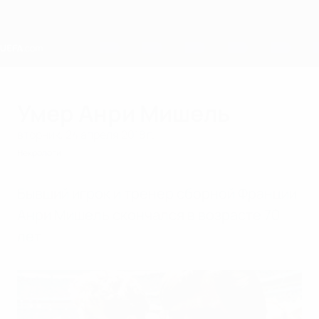
Skip
to
main
content
Home
Умер Анри Мишель
вторник, 24 апреля 2018 г.
Некрологи
Бывший игрок и тренер сборной Франции
Анри Мишель скончался в возрасте 70
лет.