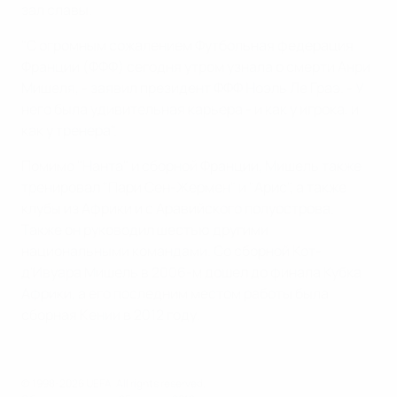
зал славы.
"С огромным сожалением Футбольная федерация
Франции (ФФФ) сегодня утром узнала о смерти Анри
Мишеля, - заявил президент ФФФ Ноэль Ле Граэ. - У
него была удивительная карьера - и как у игрока, и
как у тренера".
Помимо "Нанта" и сборной Франции, Мишель также
тренировал "Пари Сен-Жермен" и "Арис", а также
клубы из Африки и с Аравийского полуострова.
Также он руководил шестью другими
национальными командами. Со сборной Кот-
д'Ивуара Мишель в 2006-м дошел до финала Кубка
Африки, а его последним местом работы была
сборная Кении в 2012 году.
© 1998-2026 UEFA. All rights reserved.