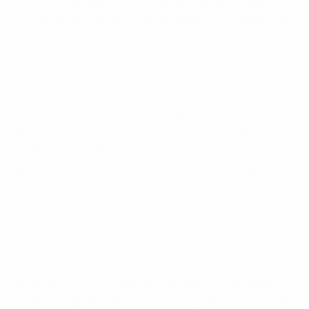
пенальти Бразилию. В полуфинале сборная Франции
уступила немцам, зато одолела Бельгию в поединке
за третье место.
Ранее последовала победа со сборной Франции на
Олимпийских играх-1984, после которой Анри
Мишель сменил Мишеля Идальго у руля главной
команды страны. Со сборной Франции Мишель
работал до 1988 года, в общей сложности проведя у
ее руля 36 матчей.
В бытность игроком Мишель выступал на позиции
полузащитника, проведя 58 матчей за сборную
Франции в период с 1967 по 1980 год и забив четыре
мяча. В составе "Нанта" он выиграл три чемпионата
Франции, а в 1979-м стал обладателем
национального кубка.
В общей сложности Мишель провел 640 матчей за
"Нант", который в минувшую пятницу ввел его в свой