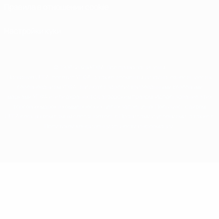
Правила в отношении cookie
Настройки куки
© 1998-2026 УЕФА. Все права защищены
Название UEFA, логотип УЕФА, а также элементы дизайна, относящиеся к
соревнованиям УЕФА, являются зарегистрированными торговыми
марками УЕФА и/или охраняются авторским правом. Использование этих
торговых марок в коммерческих целях запрещено. Пользуясь сайтом
UEFA.com, вы тем самым соглашаетесь с Правилами и условиями, а также с
Политикой конфиденциальности информации.