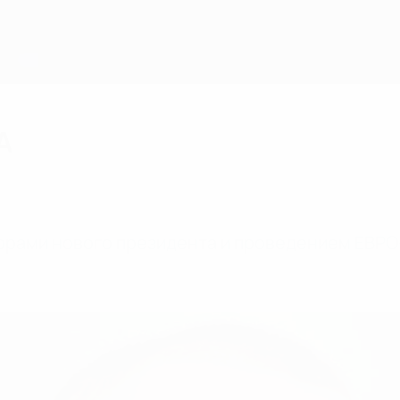
А
орами нового президента и проведением ЕВРО