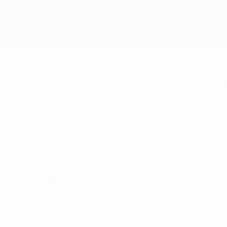
Skip
to
main
content
Home
2016: главное в жизни УЕФ
пятница, 23 декабря 2016 г.
Об УЕФА
Уходящий год ознаменовался для УЕФА выб
2016 года в жизни УЕФА.