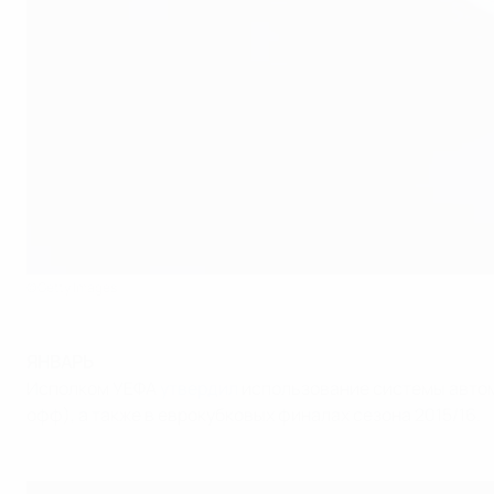
©Getty Images
ЯНВАРЬ
Исполком УЕФА
утвердил
использование системы автома
офф), а также в еврокубковых финалах сезона 2015/16.