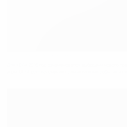
Президент УЕФА Александер Чеферин
©UEFA
Для УЕФА 2016 год ознаменовался выборами нового пре
игры. UEFA.com вспоминает самые важные события из ж