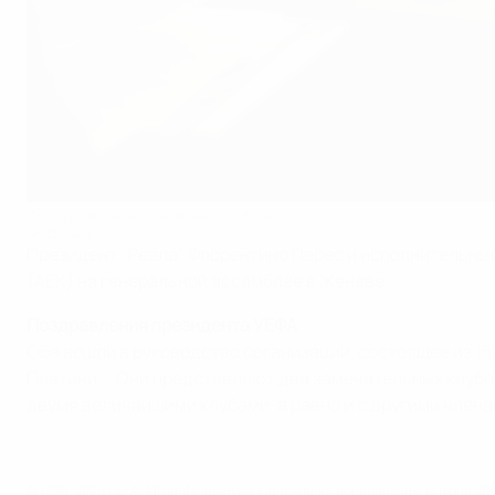
Ассоциация европейских клубов
©UEFA.com
Президент "Реала" Флорентино Перес и исполнительны
(АЕК) на генеральной ассамблее в Женеве.
Поздравления президента УЕФА
Оба вошли в руководство организации, состоящее из 15
Платини. - Они представляют два замечательных клуба
двумя величайшими клубами, а равно и с другими члена
© 1998-2026 UEFA. All rights reserved.
Обновлено: понедельник, 17 июля 2017