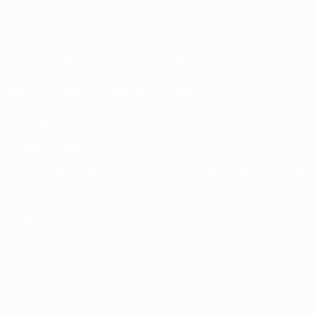
Билеты/Прием
Магазин турниров УЕФА для сборных
Магазин турниров УЕФА для клубов
UEFA Men's Club Competitions Memorabilia
СМЕНИТЬ ЯЗЫК
Русский
English
Français
Deutsch
Русский
Español
Italiano
Portuguê
ПОДПИСЫВАЙСЯ