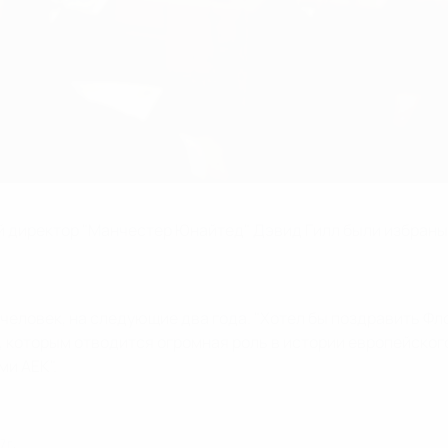
й директор "Манчестер Юнайтед" Дэвид Гилл были избраны
 человек, на следующие два года. "Хотел бы поздравить Ф
, которым отводится огромная роль в истории европейског
ми АЕК".
 г.