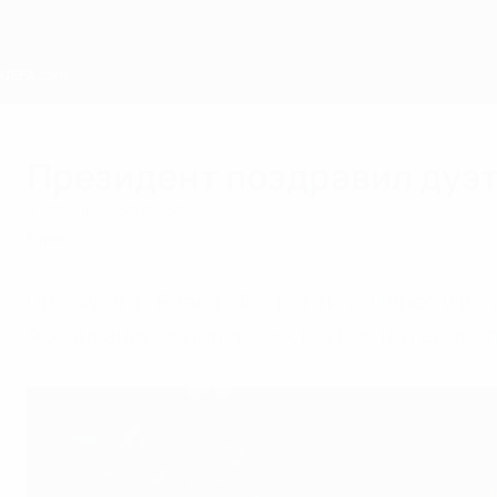
Skip
to
main
content
Home
Президент поздравил дуэ
вторник, 8 сентября 2009 г.
Клубы
Президент "Реала" Флорентино Перес и ис
Ассоциации европейских клубов на генера