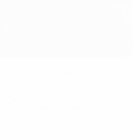
 в руководство Ассоциации европейских клубов
лорентино и Дэвида, - заявил президент УЕФА Мишель
о футбола. С нетерпением жду дальнейшей работы с