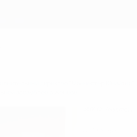
т
полнительный директор "Манчестер Юнайтед" 
льной ассамблее в Женеве.