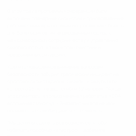
В этом году в программу конференции были
включены пленарные дискуссии и одновременные
рабочие семинары по таким вопросам, как объекты
для болельщиков, интегрированный подход к
международному сотрудничеству и управлению
безопасностью, а также план действий в
чрезвычайных ситуациях.
Уделить повышенное внимание вопросам
безопасности побудил трагический инцидент на
брюссельском стадионе "Эйзель", в результате
которого 25 лет назад погибли 39 человек. "Когда
это случилось, я только начинал работать в УЕФА, -
вспоминает Мифсуд. - Внезапно мы все начали
понимать, что необходимо что-то менять".
"Мы должны сделать все возможное, чтобы
избежать подобных катастроф, - добавила