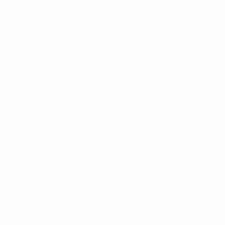
сотрудничества.
"Наша главная цель - обеспечение безопасности", -
подчеркнул глава Комитета УЕФА по стадионам и
безопасности Марк Тиммер, обозначив основную
идею международной встречи специалистов по
безопасности на стадионах в свете грядущих
матчей Лиги чемпионов УЕФА и Лиги Европы УЕФА.
В Вену на ежегодное мероприятие, совместно
проводимое УЕФА и панъевропейской группой
экспертов по безопасности в футболе EU Think
Thank, съехались представители полиции
европейских стран и правительственных агентств, а
также сотрудники службы безопасности клубов,
принимающих участие в групповых этапах
еврокубков.
Помимо обмена информацией по вопросам
безопасности на стадионах, участники встречи