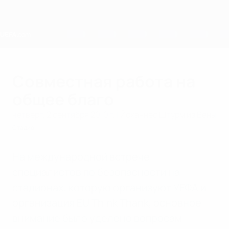
Skip
to
main
content
Home
Совместная работа на
общее благо
четверг, 2 сентября 2010 г.
| Йоханнес Штурм из Вены
Стадион
На международной встрече
специалистов по безопасности на
стадионах, которую организуют УЕФА и
организация EU Think Thank, основное
внимание было уделено вопросам