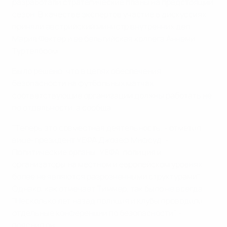
разработали стратегические планы на предстоящий
сезон. В качестве экспертов участие в дискуссиях
приняли австрийский министр внутренних дел
Мария Фектер и ее бельгийская коллега Аннеми
Туртелбоом
Было решено, что в целях обеспечения
безопасности на футбольных матчах,
соответствующие организации должны работать не
по отдельности, а сообща.
"Теперь это совместная деятельность, - отметил
вице-президент УЕФА Джозеф Мифсуд. -
Политические органы, УЕФА, полиция и
организаторы на местном и европейском уровнях
более не являются разрозненными структурами".
Однако, как отмечает Тиммер, так было не всегда.
"Несколько лет назад полиция и клубы проводили
отдельные конференции по безопасности", -
пояснил он.