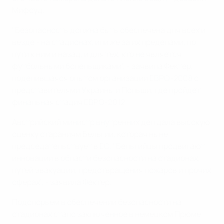
Мифсуд.
"Безопасность должна быть обеспечена для всех и
везде - на стадионах, или же за их пределами, по
пути к ним и назад, и для тех, кто не является
футбольными болельщиками", - заявила Фектер,
поделившаяся опытом организации ЕВРО-2008 с
представителями Украины и Польши, где пройдет
финальная стадия ЕВРО-2012.
Австрийский министр внутренних дел дала высокую
оценку стараниям Бельгии, которая ныне
председательствует в ЕС. "Бельгийцы продвигают
инновации в области безопасности на стадионах,
путей эвакуации, предотвращения пожаров и прочих
сферах", - заявила Фектер.
Подспорьем в обеспечении безопасности на
стадионах стало заключенное в немецком Прюме