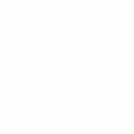
Туртелбоом, чья страна была глубоко затронута
трагедией. - Я уверена, что ситуация сегодня куда
лучше, чем 25 лет назад, но нельзя исключать
возможность повторения подобной трагедии".
По словам Туртелбоом, с тех пор были вынесены
важные уроки, и ныне особое внимание уделяется
инфраструктуре, обеспечивающей безопасность,
сертификатам стандартов безопасности,
интегрированной билетной системе и
продуктивному сотрудничеству между различными
аварийными службами.
"Более 98 процентов зрителей на стадионах - не
хулиганы, и мы должны гарантировать безопасность
болельщиков", - заявила министр внутренних дел
Бельгии. "Стадионы должны быть полны людей,
которые пришли увидеть зрелище. Футбол
представляет собой срез общества, и лишь малая
его часть намерена делать плохие вещи", - добавил