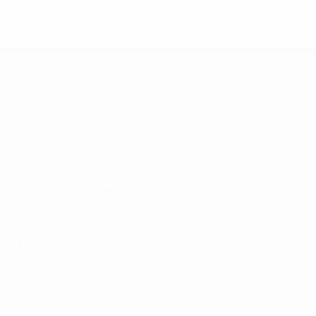
© 1998-2026 UEFA. All rights reserved.
Обновлено: четверг, 16 февраля 2017 г.
О нас
Национальные
ассоциации
Проведение соревнований
Развитие
Устойчивость
Новости и СМИ
ОТКРОЙ
ЕЩЕ
ДЛЯ СЕБЯ
MyUEFA
UEFA.tv
UC3