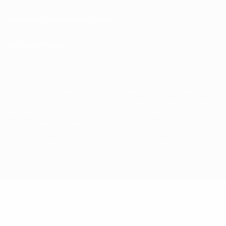
Правила в отношении cookie
Настройки куки
© 1998-2026 УЕФА. Все права защищены
Название UEFA, логотип УЕФА, а также элементы дизайна, относящиеся к
соревнованиям УЕФА, являются зарегистрированными торговыми
марками УЕФА и/или охраняются авторским правом. Использование этих
торговых марок в коммерческих целях запрещено. Пользуясь сайтом
UEFA.com, вы тем самым соглашаетесь с Правилами и условиями, а также с
Политикой конфиденциальности информации.