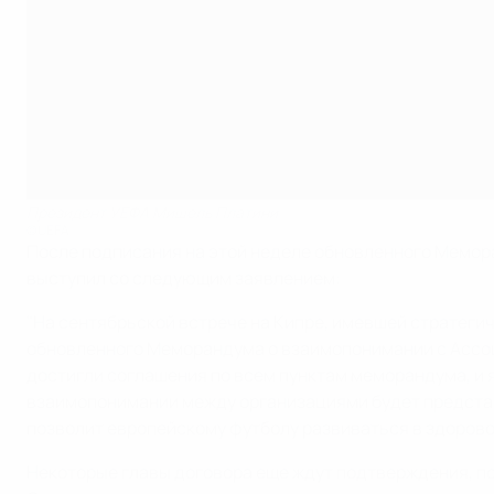
Президент УЕФА Мишель Платини
©UEFA
После подписания на этой неделе обновленного Мемор
выступил со следующим заявлением:
"На сентябрьской встрече на Кипре, имевшей стратег
обновленного Меморандума о взаимопонимании с Ассоци
достигли соглашения по всем пунктам меморандума, и
взаимопонимании между организациями будет представл
позволит европейскому футболу развиваться в здорово
Некоторые главы договора еще ждут подтверждения, п