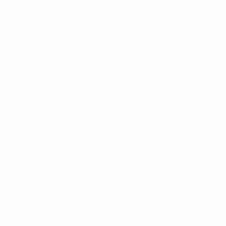
вание, УЕФА выступил с новаторскими предложениями,
ые ассоциации. Эти предложения отвечают самым
сты, у кого есть контракты с европейскими клубами,
мотря на недавние разногласия между АЕК и ФИФА,
исса позволят защитить все основные интересы