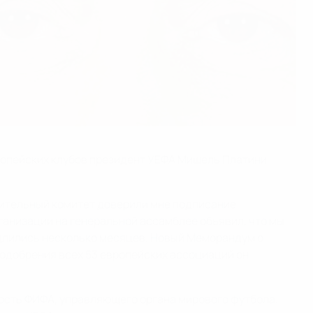
ропейских клубов президент УЕФА Мишель Платини
нительный комитет доверили мне подписание
ганизации на генеральной ассамблее объявил, что мы
 длились несколько месяцев. Новый Меморандум о
 одобрения всех 53 европейских ассоциаций он
ость ФИФА, управляющего органа мирового футбола.