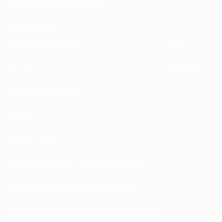
Проведение соревнований
Устойчивость
ОТКРОЙ ДЛЯ СЕБЯ
ЕЩЕ
UEFA.tv
MyUEFA
Расписание матчей
UC3
Рейтинг
Билеты/Прием
Магазин турниров УЕФА для сборных
Магазин турниров УЕФА для клубов
UEFA Men's Club Competitions Memorabilia