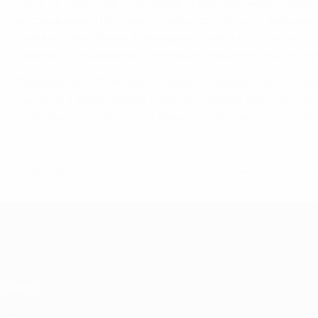
Одна из таких глав посвящена календарю международны
которые нашли поддержку среди различных членов евр
смелым пожеланиям всех национальных ассоциаций по в
были застрахованы на матчи своих национальных команд,
Предложения УЕФА были тщательно продуманы и составл
президент ФИФА найдет решение, которое будет выгодн
футбольного сообщества. Именно через диалог и единст
© 1998-2026 UEFA. All rights reserved.
Обновлено: вторник, 14 февраля 2017 
О нас