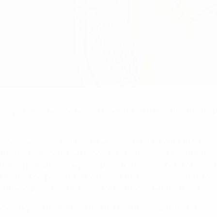
андума о взаимопонимании между УЕФА и Ассоциацией ев
ическое значение, национальные ассоциации УЕФА и Испол
ацией европейских клубов. На этой неделе глава этой ор
 я очень рад успешному завершению переговоров, которые
ен на Конгрессе УЕФА 22 марта, и я не сомневаюсь, что с
й атмосфере, как это происходило последние пять лет.
оскольку они подпадают под исключительную ответственн