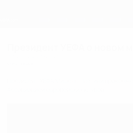
Skip
to
main
content
Home
Президент УЕФА о новом 
пятница, 2 марта 2012 г.
Клубы
Президент
Президент УЕФА Мишель Платини прокомме
Ассоциацией европейских клубов.