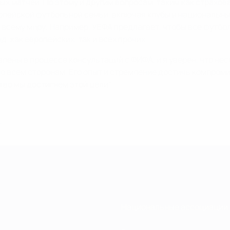
х матчей. По этому и другим вопросам, таким как страхо
опейской футбольной семьи, включая клубы и национальн
сему миру. Например, УЕФА предлагает, чтобы все футболи
 как европейских, так и всех прочих.
ены в процессе консультаций с ФИФА, и я уверен, что нес
о всем сторонам. Его опыт и стремление достичь компром
во мы достигнем этой цели".
г.
Национальные ассоциации