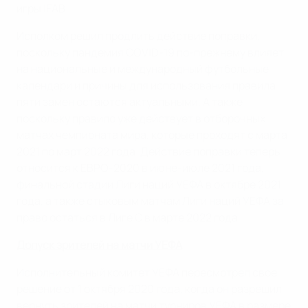
игры IFAB.
Исполком решил продлить действие поправки,
поскольку пандемия COVID-19 по-прежнему влияет
на национальные и международный футбольные
календари и причины для использования правила
пяти замен остаются актуальными. А также
поскольку правило уже действует в отборочных
матчах чемпионата мира, которые проходят с марта
2021 по март 2022 года. Действие поправки теперь
относится к ЕВРО-2020 в июне-июле 2021 года,
финальной стадии Лиги наций УЕФА в октябре 2021
года, а также стыковым матчам Лиги наций УЕФА за
право остаться в Лиге С в марте 2022 года.
Допуск зрителей на матчи УЕФА
Исполнительный комитет УЕФА пересмотрел свое
решение от 1 октября 2020 года, когда он разрешил
вернуть зрителей на матчи турниров УЕФА в размере