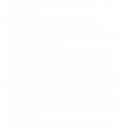
финалов клубных соревнований в мае 2021 года, но
не включая их.
Минимальные санитарно-гигиенические
требования УЕФА для возвращения зрителей
изменены с учетом нового решения. Оно вступает в
силу с завтрашнего дня.
Чемпионат мира-2022 среди девушек до 20 лет
23 февраля 2021 года исполком УЕФА отменил
чемпионат Европы-2020/21 среди девушек до 19 лет,
где должен был произойти отбор на чемпионат
мира-2022 среди девушек до 20 лет в Коста-Рике.
Чтобы определить, кто представит Европу на
мировом первенстве, исполком решил использовать
рейтинг коэффициентов по итогам квалификации в
сезоне 2020/21 .
На чемпионате мира сыграют Испания, Франция,