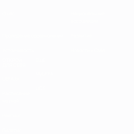
О нас
Национальные
ассоциации
Проведение соревнований
Развитие
Устойчивость
Новости и СМИ
ОТКРОЙ
ЕЩЕ
ДЛЯ СЕБЯ
MyUEFA
UEFA.tv
UC3
Расписание
матчей
Рейтинг
Билеты/