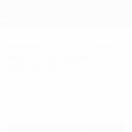
Skip
to
main
content
Home
На ЕВРО-2020 и в Лиге
наций-2021 будет по
пять замен
среда, 31 марта 2021 г.
Пресс-релизы
Также УЕФА снял ограничения на
нахождение зрителей на трибунах.