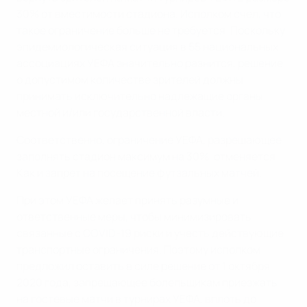
30% от вместимости стадиона. Исполком счел, что
такое ограничение больше не требуется. Поскольку
эпидемиологическая ситуация в 55 национальных
ассоциациях УЕФА значительно разнится, решение
о допустимом количестве зрителей должны
принимать исключительно надлежащие органы
местной и/или государственной власти.
Соответственно, ограничение УЕФА, разрешающее
заполнять стадион максимум на 30%, отменяется.
Как и запрет на посещение футзальных матчей.
При этом УЕФА желает принять разумные и
ответственные меры, чтобы минимизировать
связанные с COVID-19 риски и учесть действующие
транспортные ограничения. Поэтому исполком
предложил оставить в силе решение от 1 октября
2020 года, запрещающее болельщикам приезжать
на гостевые матчи в турнирах УЕФА, вплоть до