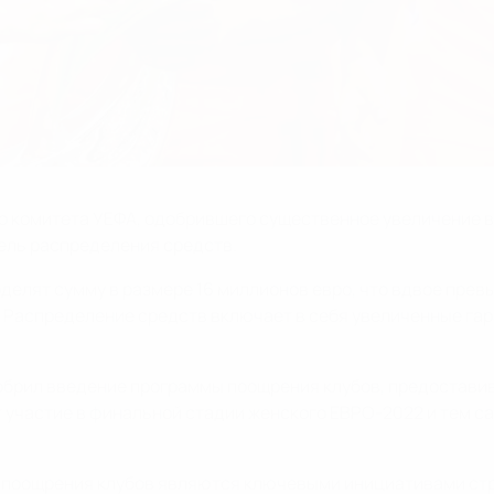
о комитета УЕФА, одобрившего существенное увеличение 
ель распределения средств.
елят сумму в размере 16 миллионов евро, что вдвое прев
 Распределение средств включает в себя увеличенные гар
брил введение программы поощрения клубов, предоставив
т участие в финальной стадии женского ЕВРО-2022 и тем 
поощрения клубов являются ключевыми инициативами стра