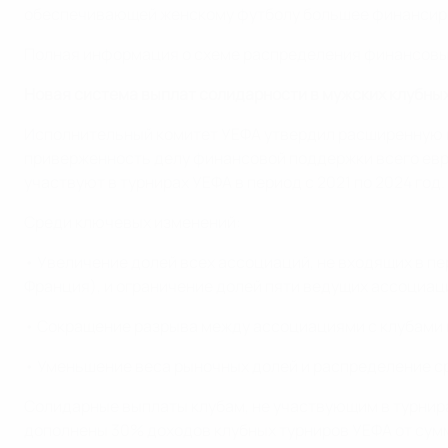
обеспечивающей женскому футболу большее финансиро
Полная информация о схеме распределения финансовых
Новая система выплат солидарности в мужских клубны
Исполнительный комитет УЕФА утвердил расширенную м
приверженность делу финансовой поддержки всего евр
участвуют в турнирах УЕФА в период с 2021 по 2024 год
Среди ключевых изменений:
• Увеличение долей всех ассоциаций, не входящих в п
Франция), и ограничение долей пяти ведущих ассоциац
• Сокращение разрыва между ассоциациями с клубами и
• Уменьшение веса рыночных долей и распределение с
Солидарные выплаты клубам, не участвующим в турнира
дополнены 30% доходов клубных турниров УЕФА от сумм