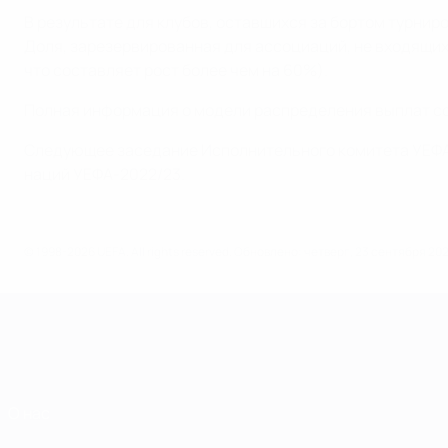
В результате для клубов, оставшихся за бортом турниро
Доля, зарезервированная для ассоциаций, не входящих 
что составляет рост более чем на 60%).
Полная информация о модели распределения выплат со
Следующее заседание Исполнительного комитета УЕФА с
наций УЕФА-2022/23.
© 1998-2026 UEFA. All rights reserved.
Обновлено: четверг, 23 сентября 2021
О нас