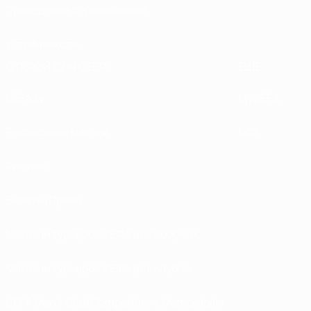
Проведение соревнований
Устойчивость
ОТКРОЙ ДЛЯ СЕБЯ
ЕЩЕ
UEFA.tv
MyUEFA
Расписание матчей
UC3
Рейтинг
Билеты/Прием
Магазин турниров УЕФА для сборных
Магазин турниров УЕФА для клубов
UEFA Men's Club Competitions Memorabilia