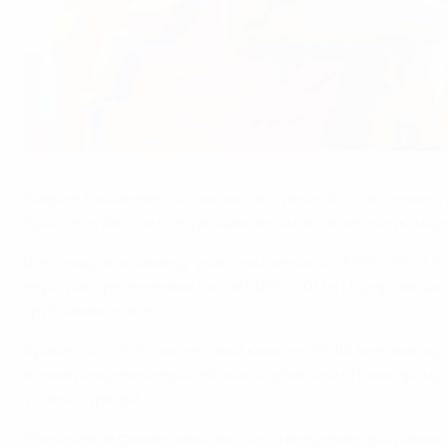
Сборная Нидерландов выиграла чемпионат Европы 2017 года
©Sportsfile
Вчера в Кишиневе состоялась встреча Исполнительног
пройдет в Англии следующим летом, а также новую мод
Шестнадцать команд-участниц женского ЕВРО-2022 под
евро, распределенных после ЕВРО-2017 в Нидерландах.
групповом этапе.
Кроме того, Исполнительный комитет УЕФА впервые одо
вознаграждения европейских клубов, чьи игроки приму
успеха турнира.
Увеличение финансовых выплат и введение программы 