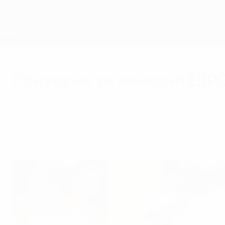
Skip
to
main
content
Home
Призовые за женский ЕВР
четверг, 23 сентября 2021 г.
Пресс-релизы
Повышены выплаты солидарности для европ