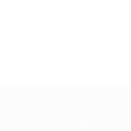
в УЕФА, будет доступно 175 миллионов евро, тогда как в ци
в топ-5, увеличится до 132,5 миллиона евро (примерно на
лидарности будет доступна в ближайшее время.
остоится в Монтре 16 декабря 2021 года. В тот же день в
 г.
Национальные ассоциации