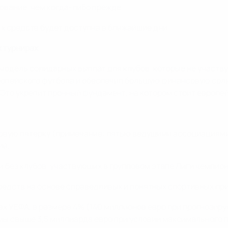
вание, чем когда-либо прежде.
 средств будет доступна в ближайшие дни.
х турнирах
одель солидарных выплат для клубов, которые не участву
опейского футбола и обеспечил большую финансовую солид
. Это укрепит прочный фундамент, на котором стоит европе
ервую пятерку (примечание: пятью ведущими ассоциациями
ий;
 без клубов, участвующих в групповом этапе Лиги чемпио
редств на основе справедливых и понятных спортивных пр
х УЕФА, в размере 4% (140 миллионов евро при прогнозиру
ы свыше 3,5 миллиарда евро при условии максимального п