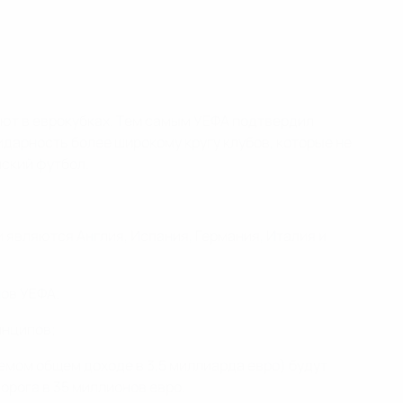
ют в еврокубках. Тем самым УЕФА подтвердил
арность более широкому кругу клубов, которые не
йский футбол.
 являются Англия, Испания, Германия, Италия и
нов УЕФА;
инципов;
емом общем доходе в 3,5 миллиарда евро) будут
орога в 35 миллионов евро.