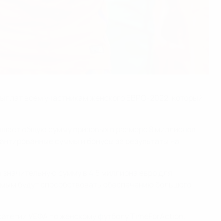
выплат всем участникам женского ЕВРО-2022, который
ышает общую сумму призовых в размере 8 миллионов
антированные суммы и бонусы за результаты на
 значительную сумму в 4,5 миллиона евро для
самым будут способствовать обеспечению большого
тегии УЕФА по женскому футболу TimeForAction,