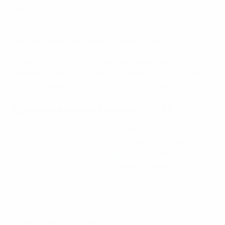
ЕВРО-2022
• Журналисты, отобранные Ассоциацией
европейских спортивных изданий (ESM)
Жюри выбрало трех лучших тренеров, причем
первый получил пять очков, второй - три, а третий -
одно. Тренерам не разрешалось голосовать за себя.
Другие лауреаты сезона 2021/22
Лучший футболист сезона
: Карим Бензема
Лучшая футболистка сезона
: Алексия Путельяс
Лучший тренер в мужском футболе
: Карло Анчелотти
Награда президента УЕФА
: Арриго Сакки
© 1998-2026 UEFA. All rights reserved.
Обновлено: среда, 26 октября 2022 г.