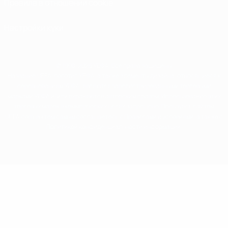
Правила в отношении cookie
Настройки куки
© 1998-2026 УЕФА. Все права защищены
Название UEFA, логотип УЕФА, а также элементы дизайна, относящиеся к
соревнованиям УЕФА, являются зарегистрированными торговыми
марками УЕФА и/или охраняются авторским правом. Использование этих
торговых марок в коммерческих целях запрещено. Пользуясь сайтом
UEFA.com, вы тем самым соглашаетесь с Правилами и условиями, а также с
Политикой конфиденциальности информации.