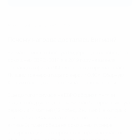
Все голы Англии на ЕВРО-2022
Почему награда досталась Вигман?
Вигман привела сборную Нидерландов к победе на
домашнем ЕВРО-2017, а в 2019 году на вывела
голландок в финал ЧМ. Она дважды признавалась
Лучшим тренером года по версии ФИФА. Сборную
Англии голландка возглавила прошлым летом.
Еще до того триумфа на ЕВРО сборная Англии
выдала под руководством Вигман беспроигрышную
серию из 14 матчей (12 побед, 2 ничьих), в которых
было забито 84 мяча, а пропущено всего три. В
активе Вигман победа на домашнем турнире
четырех наций, в котором также приняли участие