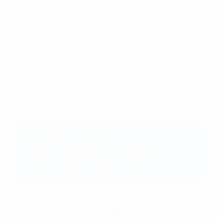
Англичанки не просто выиграли ЕВРО, но и
установили рекорд по количеству забитых на
турнире мячей - 22.
Вигман стала первым тренером, которой удалось
привести две разные сборные к победам на ЕВРО.
Как и в 2017 году со сборной Нидерландов, она это
сделала очень ярко, чем привлекла внимание к
женскому футболу в принимавшей турнир стране.
Все обладатели награды
2021/22 – Сарина Вигман (сборная Англии)
2020/21 – Льюис Кортес ("Барселона")
2019/20 – Жан-Люк Вассер ("лион")
Что такое награда УЕФА Лучшему