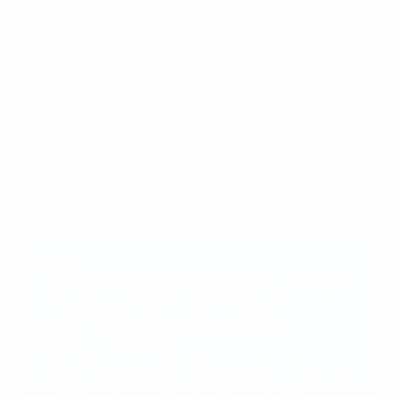
командой, все шло хорошо и слаженно. Нам все
действительно нравилось, и мы выступили на самом
высоком уровне. Наши болельщики тоже
потрясающие, так что спасибо всем им за то, что так
сильно нас поддерживали.
Теперь мы снова смотрим в будущее. Надеюсь,
пройдем квалификацию на чемпионат мира,
отправимся туда в следующем году, постараемся
улучшить игру, проявить себя и, конечно, будем
наслаждаться игрой".
Топ-5
1 Сарина Вигман (сборная Англии) – 200 очков
2 Соня Бомпастор ("Лион") – 94 очка
3 Мартина Фосс-Текленбург (сборная
Германии) – 71 очко
4 Хонатан Хиральдес ("Барселона") – 27 очков
5 Томми Строот ("Вольфсбург") – 22 очка