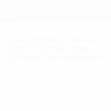
Skip
to
main
content
Home
Лучший тренер сезона
2021/2022 в женском
футболе: Сарина Вигман
четверг, 25 августа 2022 г.
Награда
Тренер сборной Англии была признана
Лучшим тренером сезона в женском
футболе благодаря победе на
ЕВРО-2022.