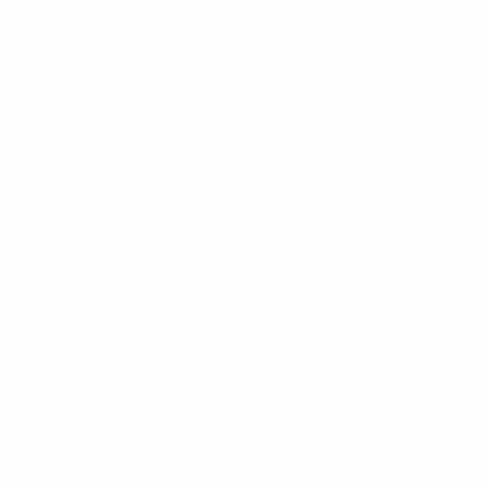
сборные Испании, Германии и олимпийские
чемпионки из Канады.
Триумфальный ЕВРО-2022 стартовал для
англичанок с победы (1:0) над сборной Австрии.
Матч прошел на "Олд Траффорд", трибуны которого
заполнили 70 тысяч болельщиков. Затем Англия
разгромила команду Норвегии с рекордным на
турнире счетом 8:0. Из-за болезни Вигман не смогла
присутствовать на матче против сборной Северной
Ирландии, в котором ее команда победила со
счетом 5:0.
Тренер вернулась в строй в плей-офф, где "львицы"
сначала обыграли Испанию (2:1), затем в
полуфинале разгромили Швецию (4:0) и в
решающем матче в взяли верх над сборной
Германии (2:1). Финальный матч, который прошел на
"Уэмбли" установил рекорд посещаемости - игру
посетили 87192 болельщика.