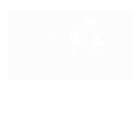
Сарина Вигман - Лучший тренер сезона 2021/2022 в
женском футболе
UEFA
Сарина Вигман стала обладательницей награды
УЕФА Лучшему тренеру сезона 2021/22 в женском
футболе.
Вигман привела сборную Англии к победе на
женском ЕВРО-2022, и это достижение помогло ей