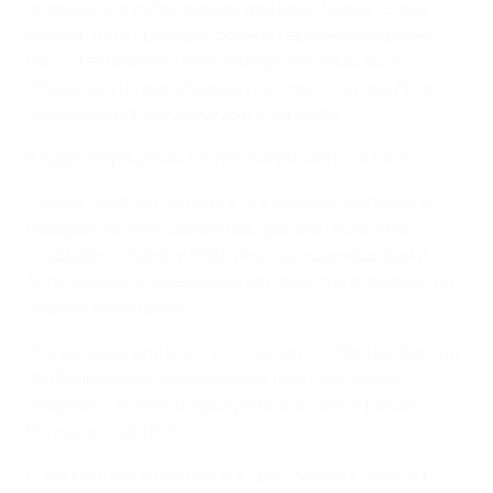
опередить в голосовании тренера "Лиона" Соню
Бомпастор и тренера сборной Германии Мартину
Фосс-Теклемберг. Имя победительницы было
объявлено на жеребьевке группового этапа Лиги
чемпионов УЕФА-2022/23 в Стамбуле.
В видеообращении 52-летняя Вигман сказала:
"Очень приятно получить эту великую награду, я
невероятно польщена и растрогана. Хотела бы
поздравить Соню и Мартину с их номинациями и
большими достижениями, которых они добились со
своими командами.
Эта награда для всех, кто связан со сборной Англии,
Футбольной ассоциацией Англии, персонала
сборной и, конечно, прежде всего, для игроков.
Большое спасибо!
С тех пор, как в сентябре я приступила к работе с