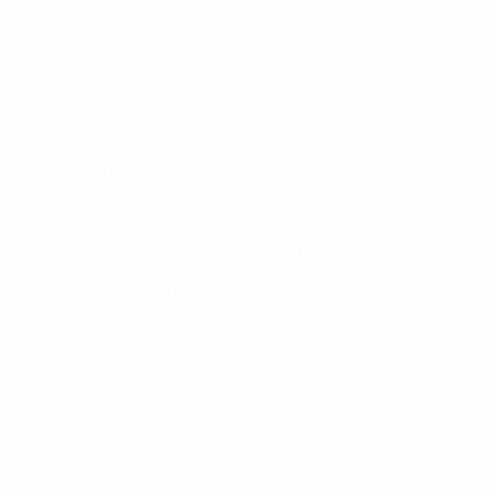
тренеру в женском футболе?
Наградой отмечают лучшего тренера, который в
прошлом сезоне работал в одной из ассоциаций
УЕФА. Гражданство не имеет значения. Работу
тренера оценивают по выступлениям его команды
во всех турнирах: внутренних, еврокубковых или
среди сборных
Как тренеры попали в шорт-лист?
Первоначальный шорт-лист из пяти тренеров был
отобран технической группой УЕФА. Затем за трех
лучших номинантов проголосовало жюри, в состав
которого вошли :
• Тренеры 16 клубов, участвовавших в групповом
этапе женской Лиги чемпионов 2021/22
• Тренеры 16 стран, игравших на женском