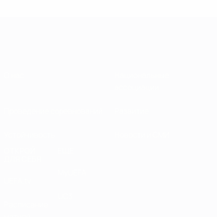
О нас
Национальные
ассоциации
Проведение соревнований
Развитие
Устойчивость
Новости и СМИ
ОТКРОЙ
ЕЩЕ
ДЛЯ СЕБЯ
MyUEFA
UEFA.tv
UC3
Расписание
матчей