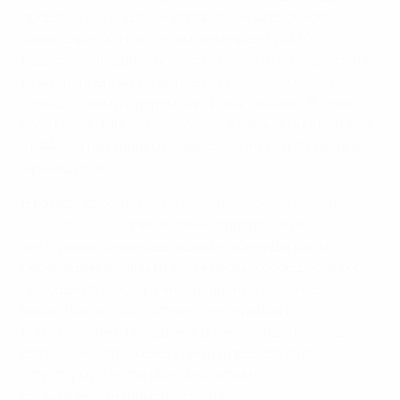
прошлом году, УЕФА и Управление верховного
комиссара ООН по делам беженцев (УВКБ) с
радостью продолжают использовать силу футбола
для укрепления связей между принимающими
сообществами и перемещенными лицами. В этом
году EURO UNITY CUP пройдет в рамках инициативы
УЕФА под названием Respect Forum 28 и 29 июня во
Франкфурте.
В рамках своей
Стратегии устойчивого развития
футбола-2030
УЕФА активно способствует
интеграции беженцев, ищущих убежища лиц и
перемещенных лиц в принимающих сообществах с
помощью футбола. Универсальный язык нашего
вида спорта способствует интеграции и
благополучию, объединяя разных людей, улучшая
сотрудничество между ними и предоставляя
платформу для физической активности и
социального взаимодействия.