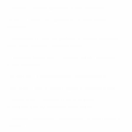
- Латвия – Эмилия Друвиня (игрок сборной)
- Мальта – Кристиан Дамиано (бывший игрок
сборной)
- Нидерланды – Фархунда Мухтай (игрок сборной) и
Рене ван Рейсвейк (бывший игрок)
- Северная Ирландия – Джимми Николл (бывший
игрок сборной)
- Ирландия – Джим Кроуфорд (бывший игрок)
- Испания – Хуан Карлос Педраса (бывший игрок)
- Швейцария – Доминик Блан (президент
Швейцарской футбольной ассоциации)
- Украина – Анатолий Демьяненко (бывший игрок и
тренер)