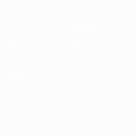
О нас
Национальные
ассоциации
Проведение соревнований
Развитие
Устойчивость
Новости и СМИ
ОТКРОЙ
ЕЩЕ
ДЛЯ СЕБЯ
MyUEFA
UEFA.tv
UC3
Расписание
матчей
Рейтинг