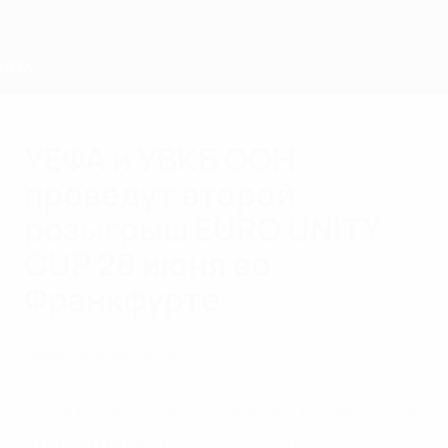
Skip
to
main
content
Home
УЕФА и УВКБ ООН
проведут второй
розыгрыш EURO UNITY
CUP 28 июня во
Франкфурте
пятница, 16 июня 2023 г.
Социальная ответственность
УЕФА и УВКБ ООН объявили о проведении
второго розыгрыша EURO UNITY CUP,