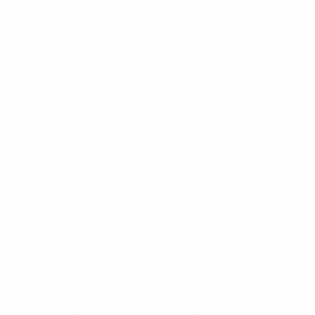
Ранее УВКБ ООН разработало свою
Спортивную
стратегию "Больше, чем игра"
. В ней излагается
роль, которую спорт и спортивные организации
могут играть в деле улучшения жизни перемещенных
лиц и лиц без гражданства, а также в поддержке
интеграции с принимающими сообществами.
Первый розыгрыш EURO UNITY CUP, состоявшийся в
2022 году, продемонстрировал мощную роль
футбола в контексте объединения людей. Этот
уникальный турнир подарил возможность
участникам из восьми команд представлять
принимающую их страну на международном уровне.
В этом году за звание чемпионов EURO UNITY CUP
будут бороться 16 команд, представляющих
Армению, Австрию, Бельгию, Финляндию, Францию,
Германию, Италию, Латвию, Мальту, Нидерланды,