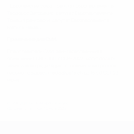
- Европейский союз – депутат Европарламента
Теодорос Загоракис, депутат Европарламента
Томаш Франковски, депутат Европарламента
Матьяж Немец
Примечание для СМИ:
Представители СМИ, заинтересованные в
освещении EURO UNITY CUP-2023, могут подать
заявку на аккредитацию, отправив электронное
письмо по адресу media@uefa.ch до 18:00 СЕТ 23
июня.
© 1998-2026 UEFA. All rights reserved.
Обновлено: пятница, 16 июня 2023 г.