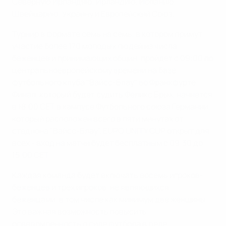
Северную Ирландию, Ирландию, Испанию,
Швейцарию, Украину и Европейский Союз.
Турнир в формате семь на семь, в котором примут
участие более 170 молодых людей из числа
беженцев и принимающих общин, пройдет с 09:00 по
центральноевропейскому времени на базе
футбольного клуба "Вайсс-Блау" во Франкфурте.
Финал, который будет судить Феликс Брых, начнется
в 18:00 СЕТ в кампусе Футбольного союза Германии,
который расположен всего в пяти минутах от
стадиона "Вайсс-Блау". EURO UNITY CUP открыт для
всех - вход на матчи будет бесплатным с 09:30 до
15:00 СЕТ.
Каждая команда будет включать восемь игроков-
беженцев и трех игроков, не являющихся
беженцами, в том числе как минимум две женщины.
Это важная возможность повысить
осведомленность о силе футбола в деле