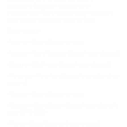
разрушения барьеров и создания духа
инклюзивности. Свои команды также поддержать
шестнадцать известных послов футбола.
Послы турнира:
- Армения – будет объявлено позже
- Австрия – Надин Прохазка (бывший игрок сборной)
- Бельгия – Мбо Мпенза (бывший игрок сборной)
- Финляндия – Пану Аутио (бывший игрок сборной по
футзалу)
- Франция – будет объявлено позже
- Германия – Селия Шашич (бывший игрок сборной и
посол ЕВРО-2024)
- Италия – Марко Тарделли (чемпион мира)