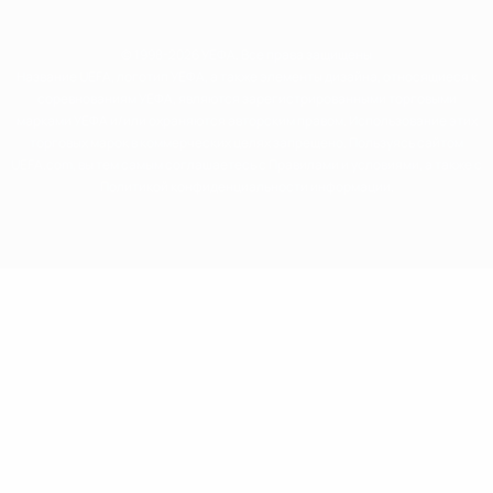
© 1998-2026 УЕФА. Все права защищены
Название UEFA, логотип УЕФА, а также элементы дизайна, относящиеся к
соревнованиям УЕФА, являются зарегистрированными торговыми
марками УЕФА и/или охраняются авторским правом. Использование этих
торговых марок в коммерческих целях запрещено. Пользуясь сайтом
UEFA.com, вы тем самым соглашаетесь с Правилами и условиями, а также с
Политикой конфиденциальности информации.