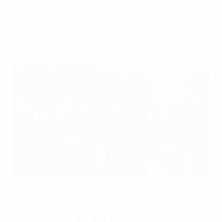
целью которого является повышение
доступности спорта для беженцев и их
социальной интеграции.
Посол турнира от Франции и бывшая футболистка Лора
Жорж принимала участие в прошлом розыгрыше
AFP via Getty Images
После огромного успеха первого розыгрыша турнира
EURO UNITY CUP, который состоялся в Швейцарии в