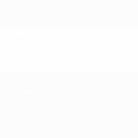
Skip
to
main
content
Home
#Клубы
По теме
Новости