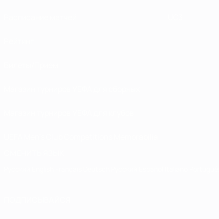
Расписание матчей
UC3
Рейтинг
Билеты/Прием
Магазин турниров УЕФА для сборных
Магазин турниров УЕФА для клубов
UEFA Men's Club Competitions Memorabilia
СМЕНИТЬ ЯЗЫК
Русский
English
Français
Deutsch
Русский
Español
Italiano
Portuguê
ПОДПИСЫВАЙСЯ