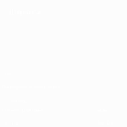
Документы
О нас
Проведение соревнований
Устойчивость
ОТКРОЙ ДЛЯ СЕБЯ
ЕЩЕ
UEFA.tv
MyUEFA