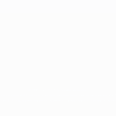
© 1998-2026 УЕФА. Все права защищены
соревнованиям УЕФА, являются зарегистрированными торговыми марками УЕФА 
том UEFA.com, вы тем самым соглашаетесь с Правилами и условиями, а такж