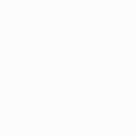
и/или охраняются авторским правом. Использование этих торговых марок в
е с Политикой конфиденциальности информации.