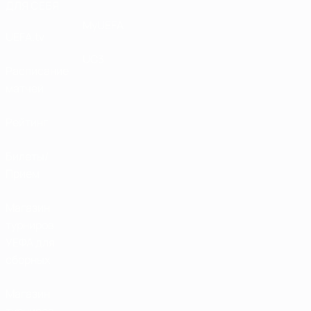
ДЛЯ СЕБЯ
MyUEFA
UEFA.tv
UC3
Расписание
матчей
Рейтинг
Билеты/
Прием
Магазин
турниров
УЕФА для
сборных
Магазин