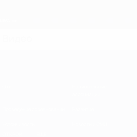
Skip
to
main
content
Home
Видео
О нас
Национальные
ассоциации
Проведение соревнований
Развитие
Устойчивость
Новости и СМИ
ОТКРОЙ
ЕЩЕ