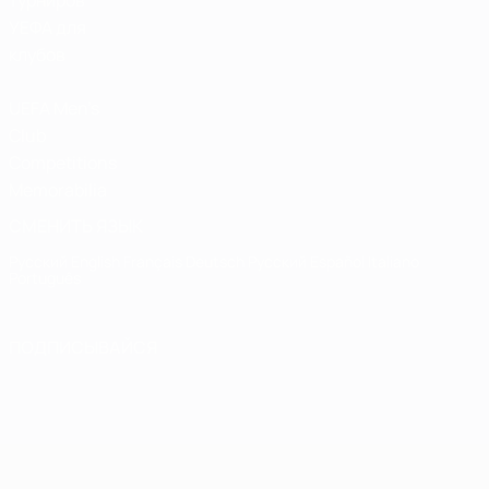
турниров
УЕФА для
клубов
UEFA Men's
Club
Competitions
Memorabilia
СМЕНИТЬ ЯЗЫК
Русский
English
Français
Deutsch
Русский
Español
Italiano
Português
ПОДПИСЫВАЙСЯ