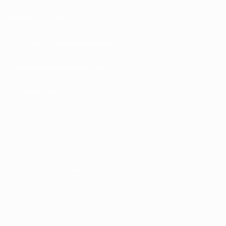
Правила и условия
Политика конфиденциальности
Правила в отношении cookie
Настройки куки
© 1998-2026 УЕФА. Все права защищены
Название UEFA, логотип УЕФА, а также элементы дизайна, относящиеся к
соревнованиям УЕФА, являются зарегистрированными торговыми
марками УЕФА и/или охраняются авторским правом. Использование этих
торговых марок в коммерческих целях запрещено. Пользуясь сайтом
UEFA.com, вы тем самым соглашаетесь с Правилами и условиями, а также с
Политикой конфиденциальности информации.