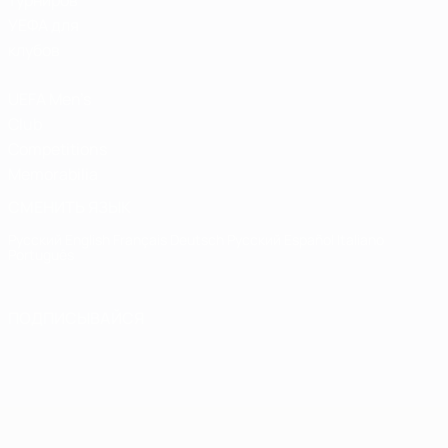
турниров
УЕФА для
клубов
UEFA Men's
Club
Competitions
Memorabilia
СМЕНИТЬ ЯЗЫК
Русский
English
Français
Deutsch
Русский
Español
Italiano
Português
ПОДПИСЫВАЙСЯ