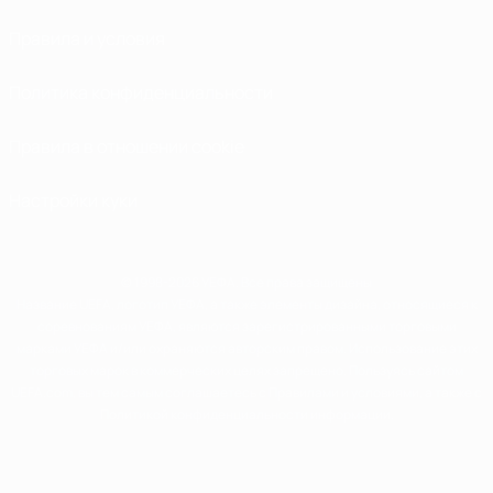
Правила и условия
Политика конфиденциальности
Правила в отношении cookie
Настройки куки
© 1998-2026 УЕФА. Все права защищены
Название UEFA, логотип УЕФА, а также элементы дизайна, относящиеся к
соревнованиям УЕФА, являются зарегистрированными торговыми
марками УЕФА и/или охраняются авторским правом. Использование этих
торговых марок в коммерческих целях запрещено. Пользуясь сайтом
UEFA.com, вы тем самым соглашаетесь с Правилами и условиями, а также с
Политикой конфиденциальности информации.