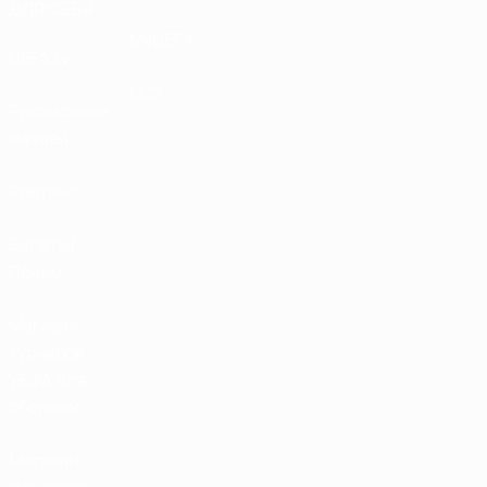
ДЛЯ СЕБЯ
MyUEFA
UEFA.tv
UC3
Расписание
матчей
Рейтинг
Билеты/
Прием
Магазин
турниров
УЕФА для
сборных
Магазин