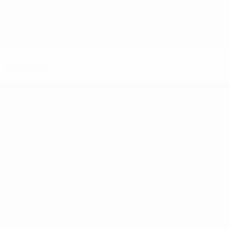
Skip
to
main
content
Home
Видео
О нас
Национальные
ассоциации
Проведение соревнований
Развитие
Устойчивость
Новости и СМИ
ОТКРОЙ
ЕЩЕ