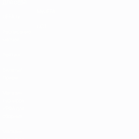
ДЛЯ СЕБЯ
MyUEFA
UEFA.tv
UC3
Расписание
матчей
Рейтинг
Билеты/
Прием
Магазин
турниров
УЕФА для
сборных
Магазин