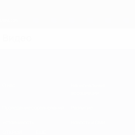
Skip
to
main
content
Home
Видео
О нас
Национальные
ассоциации
Проведение соревнований
Развитие
Устойчивость
Новости и СМИ
ОТКРОЙ
ЕЩЕ