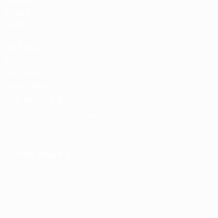
турниров
УЕФА для
клубов
UEFA Men's
Club
Competitions
Memorabilia
СМЕНИТЬ ЯЗЫК
Русский
English
Français
Deutsch
Русский
Español
Italiano
Português
ПОДПИСЫВАЙСЯ