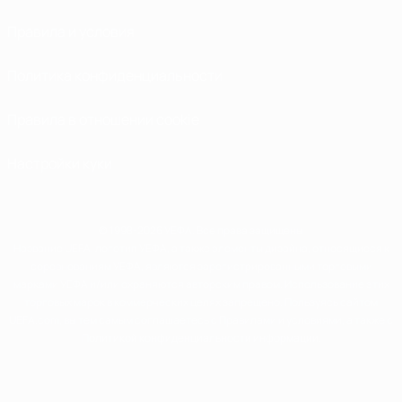
Правила и условия
Политика конфиденциальности
Правила в отношении cookie
Настройки куки
© 1998-2026 УЕФА. Все права защищены
Название UEFA, логотип УЕФА, а также элементы дизайна, относящиеся к
соревнованиям УЕФА, являются зарегистрированными торговыми
марками УЕФА и/или охраняются авторским правом. Использование этих
торговых марок в коммерческих целях запрещено. Пользуясь сайтом
UEFA.com, вы тем самым соглашаетесь с Правилами и условиями, а также с
Политикой конфиденциальности информации.