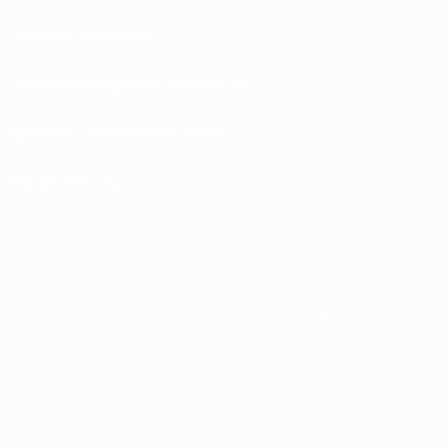
Правила и условия
Политика конфиденциальности
Правила в отношении cookie
Настройки куки
© 1998-2026 УЕФА. Все права защищены
Название UEFA, логотип УЕФА, а также элементы дизайна, относящиеся к
соревнованиям УЕФА, являются зарегистрированными торговыми
марками УЕФА и/или охраняются авторским правом. Использование этих
торговых марок в коммерческих целях запрещено. Пользуясь сайтом
UEFA.com, вы тем самым соглашаетесь с Правилами и условиями, а также с
Политикой конфиденциальности информации.