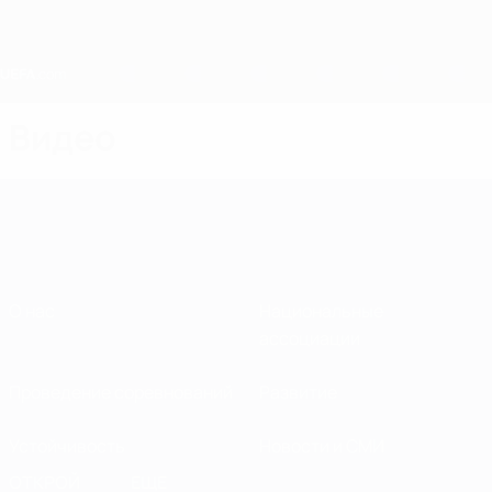
Skip
to
main
content
Home
Видео
О нас
Национальные
ассоциации
Проведение соревнований
Развитие
Устойчивость
Новости и СМИ
ОТКРОЙ
ЕЩЕ