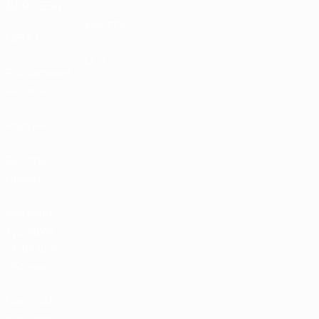
ДЛЯ СЕБЯ
MyUEFA
UEFA.tv
UC3
Расписание
матчей
Рейтинг
Билеты/
Прием
Магазин
турниров
УЕФА для
сборных
Магазин