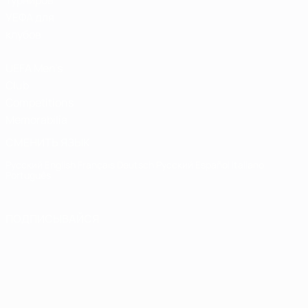
турниров
УЕФА для
клубов
UEFA Men's
Club
Competitions
Memorabilia
СМЕНИТЬ ЯЗЫК
Русский
English
Français
Deutsch
Русский
Español
Italiano
Português
ПОДПИСЫВАЙСЯ