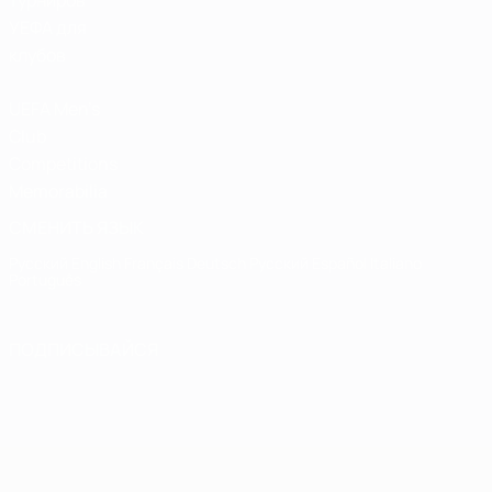
турниров
УЕФА для
клубов
UEFA Men's
Club
Competitions
Memorabilia
СМЕНИТЬ ЯЗЫК
Русский
English
Français
Deutsch
Русский
Español
Italiano
Português
ПОДПИСЫВАЙСЯ