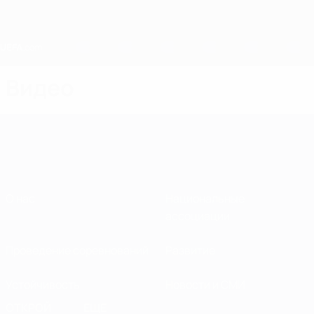
Skip
to
main
content
Home
Видео
О нас
Национальные
ассоциации
Проведение соревнований
Развитие
Устойчивость
Новости и СМИ
ОТКРОЙ
ЕЩЕ