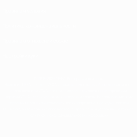
Правила и условия
Политика конфиденциальности
Правила в отношении cookie
Настройки куки
© 1998-2026 УЕФА. Все права защищены
Название UEFA, логотип УЕФА, а также элементы дизайна, относящиеся к
соревнованиям УЕФА, являются зарегистрированными торговыми
марками УЕФА и/или охраняются авторским правом. Использование этих
торговых марок в коммерческих целях запрещено. Пользуясь сайтом
UEFA.com, вы тем самым соглашаетесь с Правилами и условиями, а также с
Политикой конфиденциальности информации.