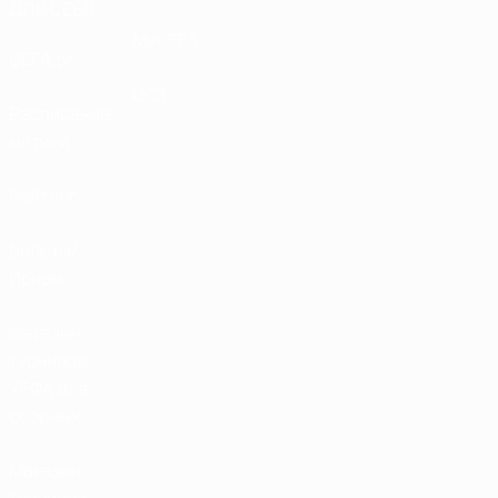
ДЛЯ СЕБЯ
MyUEFA
UEFA.tv
UC3
Расписание
матчей
Рейтинг
Билеты/
Прием
Магазин
турниров
УЕФА для
сборных
Магазин