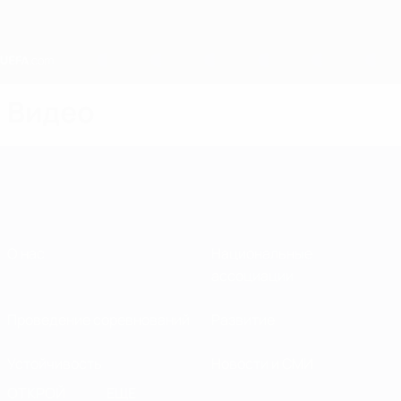
Skip
to
main
content
Home
Видео
О нас
Национальные
ассоциации
Проведение соревнований
Развитие
Устойчивость
Новости и СМИ
ОТКРОЙ
ЕЩЕ