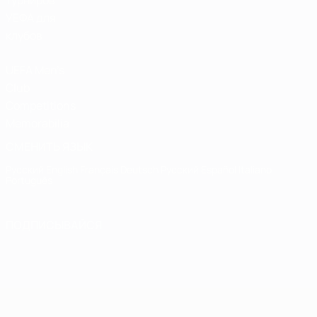
турниров
УЕФА для
клубов
UEFA Men's
Club
Competitions
Memorabilia
СМЕНИТЬ ЯЗЫК
Русский
English
Français
Deutsch
Русский
Español
Italiano
Português
ПОДПИСЫВАЙСЯ