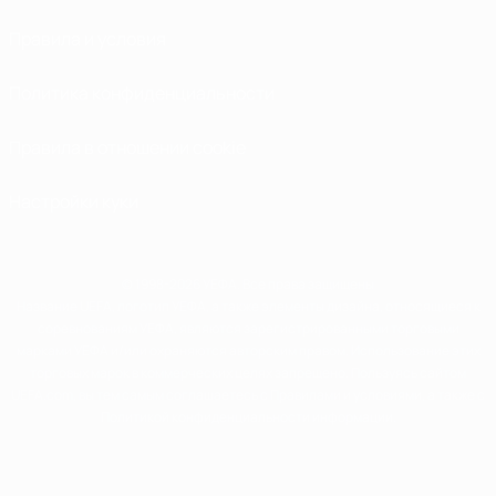
Правила и условия
Политика конфиденциальности
Правила в отношении cookie
Настройки куки
© 1998-2026 УЕФА. Все права защищены
Название UEFA, логотип УЕФА, а также элементы дизайна, относящиеся к
соревнованиям УЕФА, являются зарегистрированными торговыми
марками УЕФА и/или охраняются авторским правом. Использование этих
торговых марок в коммерческих целях запрещено. Пользуясь сайтом
UEFA.com, вы тем самым соглашаетесь с Правилами и условиями, а также с
Политикой конфиденциальности информации.