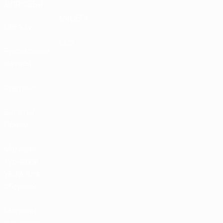
ДЛЯ СЕБЯ
MyUEFA
UEFA.tv
UC3
Расписание
матчей
Рейтинг
Билеты/
Прием
Магазин
турниров
УЕФА для
сборных
Магазин