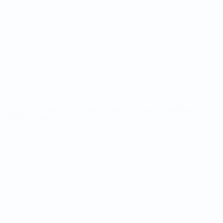
Жеребьевки
Новости
Группы
История
Стат.
О турнире
САЙТЫ
СЕТИ УЕФА
UEFA.com
Фонд УЕФА
СМЕНИТЬ ЯЗЫК
Русский
English
Français
Deutsch
Русский
Español
Italiano
Português
Конфиденциальность
Правила и условия
Правила в отношении cookie
Настройки куки