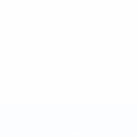
Кубок регионов
Матчи
Видео