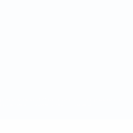
орговыми марками УЕФА и/или охраняются авторским правом.
Правилами и условиями, а также с Политикой