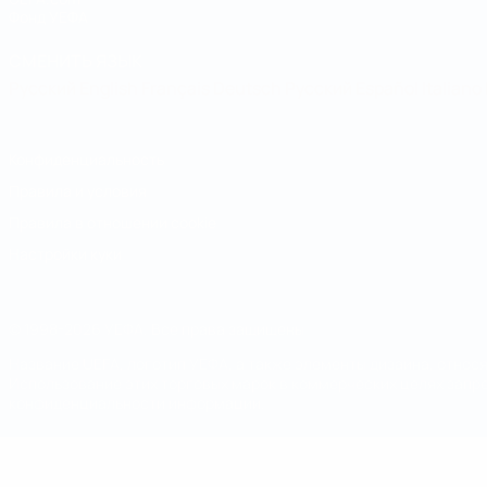
Фонд УЕФА
СМЕНИТЬ ЯЗЫК
Русский
English
Français
Deutsch
Русский
Español
Italiano
Конфиденциальность
Правила и условия
Правила в отношении cookie
Настройки куки
© 1998-2026 УЕФА. Все права защищены
Название UEFA, логотип УЕФА, а также элементы дизайна, отно
Использование этих торговых марок в коммерческих целях запре
конфиденциальности информации.