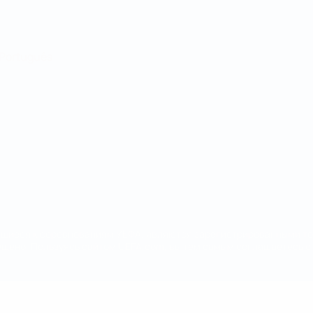
Português
сящиеся к соревнованиям УЕФА, являются зарегистрированными т
щено. Пользуясь сайтом UEFA.com, вы тем самым соглашаетесь с 