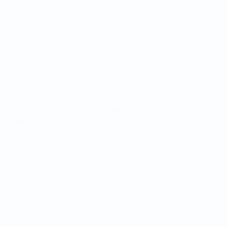
Жеребьевки
Новости
Группы
История
Стат.
О турнире
САЙТЫ
СЕТИ УЕФА
UEFA.com
Фонд УЕФА
СМЕНИТЬ ЯЗЫК
Русский
English
Français
Deutsch
Русский
Español
Italiano
Português
Конфиденциальность
Правила и условия
Правила в отношении cookie
Настройки куки