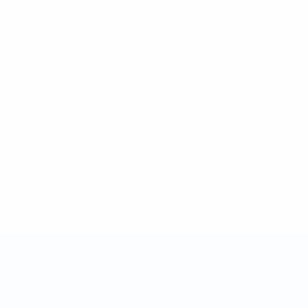
Кубок регионов
Матчи
Видео