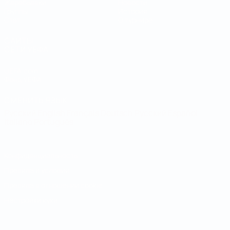
Жеребьевки
Новости
Группы
История
Стат.
О турнире
САЙТЫ
СЕТИ УЕФА
UEFA.com
Фонд УЕФА
СМЕНИТЬ ЯЗЫК
Русский
English
Français
Deutsch
Русский
Español
Italiano
Português
Конфиденциальность
Правила и условия
Правила в отношении cookie
Настройки куки