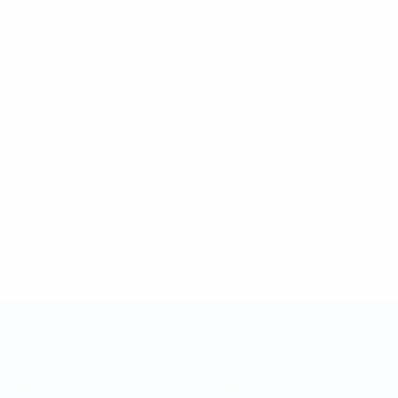
Кубок регионов
Матчи
Видео