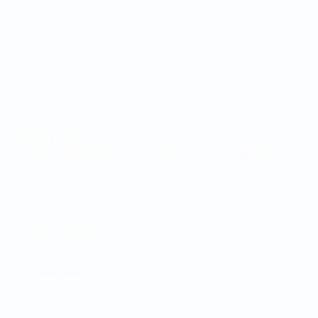
Жеребьевки
Новости
Группы
История
Стат.
О турнире
САЙТЫ
СЕТИ УЕФА
UEFA.com
Фонд УЕФА
СМЕНИТЬ ЯЗЫК
Русский
English
Français
Deutsch
Русский
Español
Italiano
Português
Конфиденциальность
Правила и условия
Правила в отношении cookie
Настройки куки