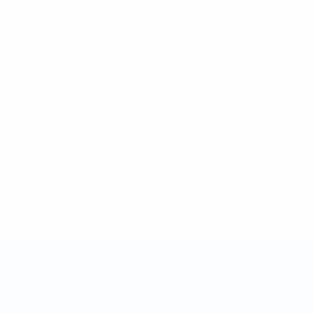
Кубок регионов
Матчи
Видео