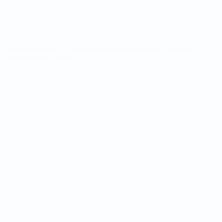
UEFA.com
Фонд УЕФА
СМЕНИТЬ ЯЗЫК
Русский
English
Français
Deutsch
Русский
Español
Italiano
Português
Конфиденциальность
Правила и условия
Правила в отношении cookie
Настройки куки
© 1998-2026 УЕФА. Все права защищены
Название UEFA, логотип УЕФА, а также элементы дизайна,
относящиеся к соревнованиям УЕФА, являются
зарегистрированными торговыми марками УЕФА и/или
охраняются авторским правом. Использование этих торговых
марок в коммерческих целях запрещено. Пользуясь сайтом