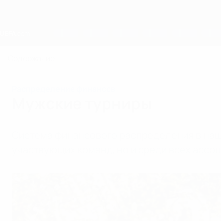
Skip
to
main
content
Home
Содержание
Распределение финансов
Мужские турниры
Система финансового распределения в наш
участвующих команд, но и среди всех ассоц