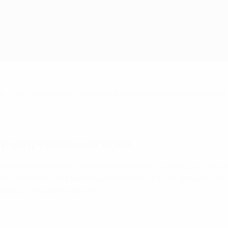
, УЕФА использует суммарные показатели за четырехлетние
 распределения УЕФА
с помощью которого перераспределяются доходы от турнир
орых случаях и от реализации билетов. Чистая прибыль р
(в виде солидарных выплат).