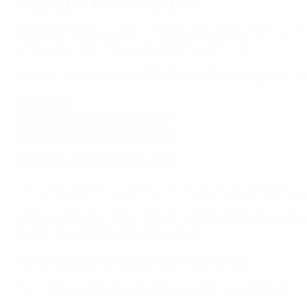
Турниры для сборных
В случае с турнирами для сборных, базовыми являются
от мужского ЕВРО в ассоциации через
программу УЕФА 
Коммерческие доходы от ЕВРО также перераспределяют
ЕВРО-2024
Валовой доход: 2,5 млрд евро
Чистый доход: 1,872 млрд евро
Общие призовые: 331 млн евро
- Участие: 222 млн евро (9,25 млн евро каждой из 24 у
- Бонусы за результаты: 109 млн евро будут распредел
28,5 млн евро в виде таких бонусов.
Программа поощрения клубов: 240 млн евро
Расчет конкретных выплат каждому клубу отражает: