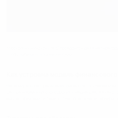
*Поскольку мужской ЕВРО проводится раз в четыре года
чтобы избежать искажения сумм.
Как устроена модель финансового
Наша модель распределения финансов - это механизм, 
централизованных спонсорских и медиаправ, а в некот
выплат призовых) и теми, кто не попал в наши турниры 