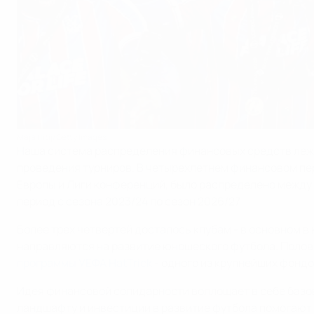
Maja Hitij/Getty Images
Наша система распределения финансовых средств лежи
проведения турниров. В четырехлетнем финансовом пер
Европы и Лиги конференций, было распределено между
период с сезона 2023/24 по сезон 2026/27.
Более трех четвертей досталось клубам - в основном в 
направляются на развитие юношеского футбола. Полов
программы УЕФА HatTrick
- одного из крупнейших фондо
Идея финансовой солидарности воплощает в себе базо
ландшафту и инвестиции в развитие футбола помогают 