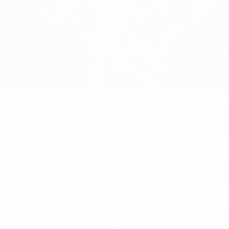
т в основе миссии УЕФА по реинвестированию в европейск
иоде (2019/20-2022/23) 97,5% чистого дохода, полученног
 ассоциациями и высшими дивизионами национальных лиг. 
качестве призовых для участников, а также в виде солидарн
ина чистого дохода от проведения ЕВРО-2024 была распр
в развития в мире спорта.
вые принципы европейской модели спорта. Реинвестирова
выровнять условия между клубами разных стран и сборным