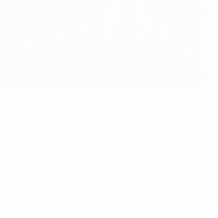
ий футбол как можно большей части доходов от
о в основном от мужского ЕВРО, Лиги чемпионов, Лиги
По прогнозам, эта цифра останется неизменной в
ых выплат тем, кто не попал в еврокубки. Эти средства
еделена между 55 ассоциациями посредством
ние и распределение доходов по всему футбольному
и.