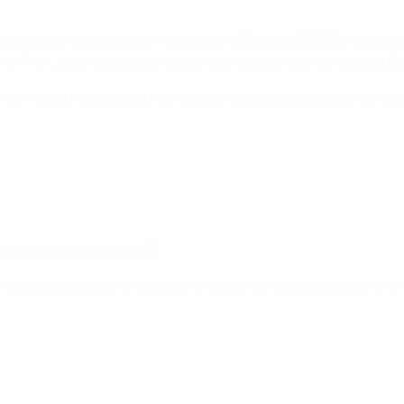
 доходы от проведения чемпионата Европы. С 2004 года мы
HatTrick
для поддержки проектов по развитию футбола в Ев
ся через призовые и программу поощрения клубов, которы
частвующих ассоциаций)
ены в зависимости от результатов на групповом этапе и в 