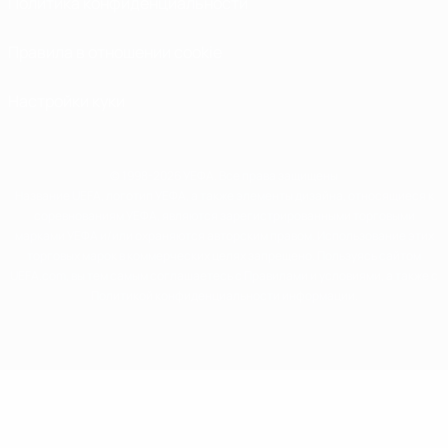
Политика конфиденциальности
Правила в отношении cookie
Настройки куки
© 1998-2026 УЕФА. Все права защищены
Название UEFA, логотип УЕФА, а также элементы дизайна, относящиеся к
соревнованиям УЕФА, являются зарегистрированными торговыми
марками УЕФА и/или охраняются авторским правом. Использование этих
торговых марок в коммерческих целях запрещено. Пользуясь сайтом
UEFA.com, вы тем самым соглашаетесь с Правилами и условиями, а также с
Политикой конфиденциальности информации.