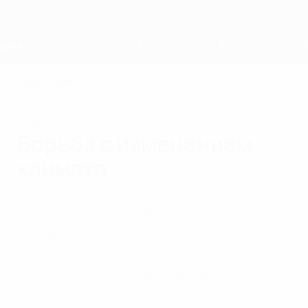
Skip
to
main
content
Home
Содержание
Экология
Борьба с изменением
климата
Наша цель - сокращение выбросов
углекислого газа при проведении
футбольных турниров и сотрудничество
с организациями, занимающимися
защитой климата.