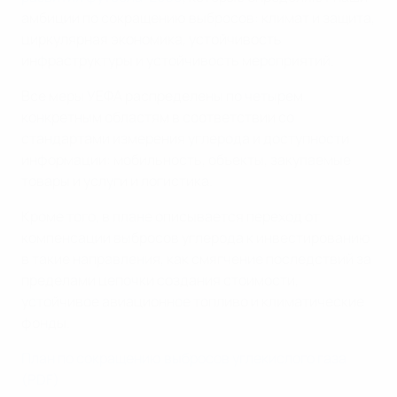
амбиции по сокращению выбросов: климат и защита,
циркулярная экономика, устойчивость
инфраструктуры и устойчивость мероприятий.
Все меры УЕФА распределены по четырем
конкретным областям в соответствии со
стандартами измерения углерода и доступности
информации: мобильность, объекты, закупаемые
товары и услуги и логистика.
Кроме того, в плане описывается переход от
компенсации выбросов углерода к инвестированию
в такие направления, как смягчение последствий за
пределами цепочки создания стоимости,
устойчивое авиационное топливо и климатические
фонды.
План по сокращению выбросов углекислого газа
(PDF)