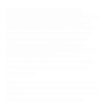
"Футбол объединяет наш континент и нашу
Совсем недавно мы запустили совместную
планету. Чтобы и дальше получать
телевизионную рекламную кампанию УЕФА и ЕС под
удовольствие от нашей любимой игры, нам
названием #EveryTrickCounts, в рамках которой
нужно единой командой победить в борьбе с
бывший обладатель "Золотого мяча" Луиш Фигу, а
изменением климата".
также Джанлуиджи Буффон и сестры Дельфин и
Эстель Каскарино демонстрируют множество
Исполнительный вице-президент ЕК
футбольных приемов, чтобы отметить, какое
по Европейскому зеленому курсу
большое значение в борьбе с изменением климата
Франс Тиммерманс
могут иметь простые изменения в нашей
повседневной жизни. Ролик показывался на всех
матчах наших мужских и женских турниров для
клубов и сборных.
Мы призываем всех, кто причастен к европейскому
футболу, поддерживать организации, которые ведут
борьбу с изменением климата, как в своих местных
сообществах, так и на национальном уровне.