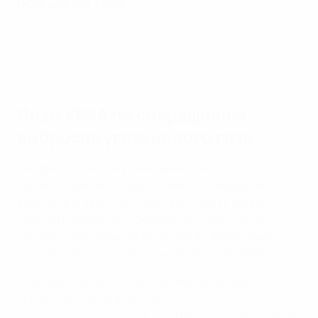
больше по теме
Руководство пользователя (PDF)
Полная методология (PDF)
План УЕФА по сокращению
выбросов углекислого газа
Мы преследуем цели кампании Road to Zero
посредством реализации плана по сокращению
выбросов углекислого газа, в котором изложены
меры по измерению, сокращению и смягчению
последствий, предпринимаемые в рамках нашей
внутренней организации и мероприятий УЕФА.
План охватывает четыре взаимосвязанные
экологические политики из
Стратегии устойчивого
развития футбола-2030
, которые определяют наши