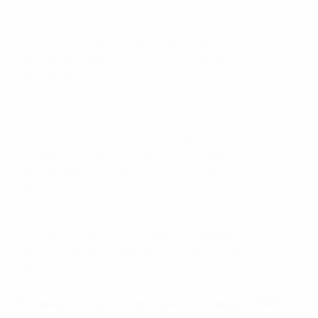
специалистами. Этот инструмент стал результатом
нашего двухлетнего сотрудничества с 24
футбольными организациями и внешними
консультантами. Он полностью соответствует
принципам
Директивы Европейского Союза по
корпоративной отчетности в области устойчивого
развития (CSRD)
.
Наша цель - создать единый одобренный метод
измерения выбросов углекислого газа в футболе,
обеспечивающий большую последовательность,
прозрачность и сопоставимость соответствующих
данных.
Если вы хотите воспользоваться нашим
калькулятором выбросов углекислого газа,
напишите по адресу
carboncalculator@uefa.ch
.
Калькулятор углеродного следа УЕФА: