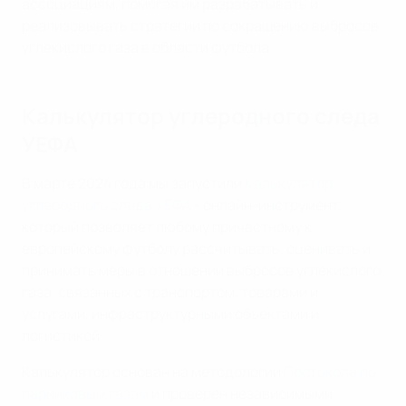
ассоциациям, помогая им разрабатывать и
реализовывать стратегии по сокращению выбросов
углекислого газа в области футбола.
Калькулятор углеродного следа
УЕФА
В марте 2024 года мы запустили
Калькулятор
углеродного следа УЕФА
- онлайн-инструмент,
который позволяет любому причастному к
европейскому футболу рассчитывать, оценивать и
принимать меры в отношении выбросов углекислого
газа, связанных с транспортом, товарами и
услугами, инфраструктурными объектами и
логистикой.
Калькулятор основан на методологии
Протокола по
парниковым газам
и проверен независимыми